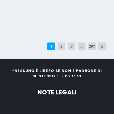
Una intensa ondata di calore sta interessando l’Italia e
gran parte dell’Europa,...
PER SAPERNE DI PIÙ
1
2
3
...
207
“NESSUNO È LIBERO SE NON È PADRONE DI
SE STESSO.”
EPITTETO
NOTE LEGALI