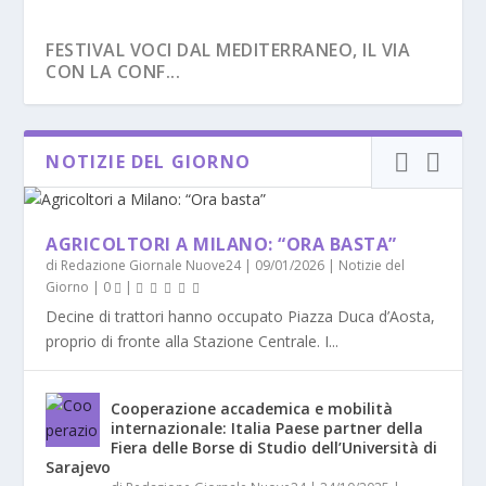
FESTIVAL VOCI DAL MEDITERRANEO, IL VIA
CON LA CONF...
NOTIZIE DEL GIORNO
AGRICOLTORI A MILANO: “ORA BASTA”
di
Redazione Giornale Nuove24
|
09/01/2026
|
Notizie del
Giorno
|
0
|
Decine di trattori hanno occupato Piazza Duca d’Aosta,
proprio di fronte alla Stazione Centrale. I...
VALUTAZIONI DELL’INTELLIGENCE USA SU
IL GRUPPO FS INVESTE DUE MILIARDI PER
TENSIONI TRA MADRID E ROMA SUI
DICHIARAZIONI DI TRUMP SULLE FORNITURE
PAUSA ESTIVA PER IL PARLAMENTO: LE
Cooperazione accademica e mobilità
POSSIBI...
L’ESPA...
CONTROLLI DI FRONTI...
ALL’U...
SCADENZE DI SET...
internazionale: Italia Paese partner della
Fiera delle Borse di Studio dell’Università di
Sarajevo