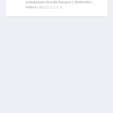
di
Redazione Giornale Nuove24
|
06/08/2026
|
Politica
|
0
|
FESTIVAL VOCI DAL MEDITERRANEO, IL VIA
CON LA CONFERENZA STAMPA
di
Redazione Giornale Nuove24
|
Ago 7, 2026
|
Cultura
,
Eventi
,
Spettacoli
|
0
*PETROSINO (TP)* – Ha preso ufficialmente il via oggi
la terza edizione del Festival...
PER SAPERNE DI PIÙ