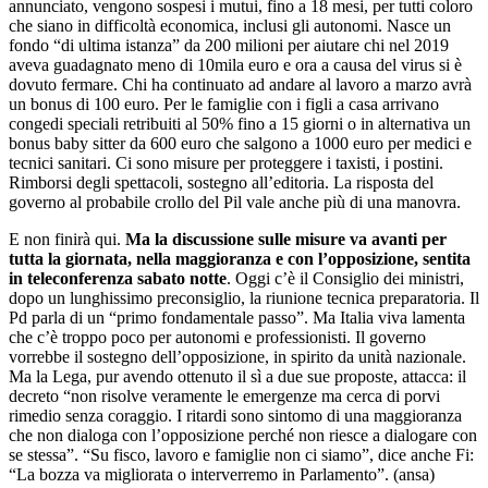
annunciato, vengono sospesi i mutui, fino a 18 mesi, per tutti coloro
che siano in difficoltà economica, inclusi gli autonomi. Nasce un
fondo “di ultima istanza” da 200 milioni per aiutare chi nel 2019
aveva guadagnato meno di 10mila euro e ora a causa del virus si è
dovuto fermare. Chi ha continuato ad andare al lavoro a marzo avrà
un bonus di 100 euro. Per le famiglie con i figli a casa arrivano
congedi speciali retribuiti al 50% fino a 15 giorni o in alternativa un
bonus baby sitter da 600 euro che salgono a 1000 euro per medici e
tecnici sanitari. Ci sono misure per proteggere i taxisti, i postini.
Rimborsi degli spettacoli, sostegno all’editoria. La risposta del
governo al probabile crollo del Pil vale anche più di una manovra.
E non finirà qui.
Ma la discussione sulle misure va avanti per
tutta la giornata, nella maggioranza e con l’opposizione, sentita
in teleconferenza sabato notte
. Oggi c’è il Consiglio dei ministri,
dopo un lunghissimo preconsiglio, la riunione tecnica preparatoria. Il
Pd parla di un “primo fondamentale passo”. Ma Italia viva lamenta
che c’è troppo poco per autonomi e professionisti. Il governo
vorrebbe il sostegno dell’opposizione, in spirito da unità nazionale.
Ma la Lega, pur avendo ottenuto il sì a due sue proposte, attacca: il
decreto “non risolve veramente le emergenze ma cerca di porvi
rimedio senza coraggio. I ritardi sono sintomo di una maggioranza
che non dialoga con l’opposizione perché non riesce a dialogare con
se stessa”. “Su fisco, lavoro e famiglie non ci siamo”, dice anche Fi:
“La bozza va migliorata o interverremo in Parlamento”. (ansa)