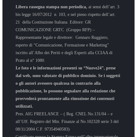
Libera rassegna stampa non periodica,
ai sensi dell’art. 3
bis legge 16/07/2012 n. 103, e nel pieno rispetto dell’art.
21 della Costituzione Italiana. Editore: GR
COMUNICAZIONE GRTC (Gruppo RFP) –
Rappresentante legale e direttore: Gennaro Ruggiero,
esperto di “Comunicazione, Formazione e Marketing”
iscritto all’Albo dei Periti e degli Esperti alla CCIAA di
Prato al n° 1080.
Le foto e le informazioni presenti su “Nuove24”, prese
dal web, sono valutate di pubblico dominio. Se i soggetti
o gli autori avessero qualcosa in contrario alla
pubblicazione, lo possono segnalare alla redazione che
provvederà prontamente alla rimozione dei contenuti
utilizzati.
Pres. AIG FREELANCE – ( Reg. CNEL No.131/04 – e
all’Uff. Registro del Min. Finanze al No.102328 serie 3 del
08/11/2004 C.F. 97354940583)
Certificato presso la Stampa Estera nell’albo internazionale