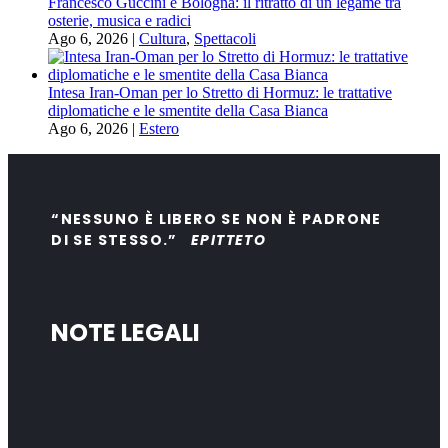
Francesco Guccini e Bologna: il ritratto di un legame tra
osterie, musica e radici
Ago 6, 2026
|
Cultura
,
Spettacoli
Intesa Iran-Oman per lo Stretto di Hormuz: le trattative
diplomatiche e le smentite della Casa Bianca
Ago 6, 2026
|
Estero
“NESSUNO È LIBERO SE NON È PADRONE
DI SE STESSO.”
EPITTETO
NOTE LEGALI