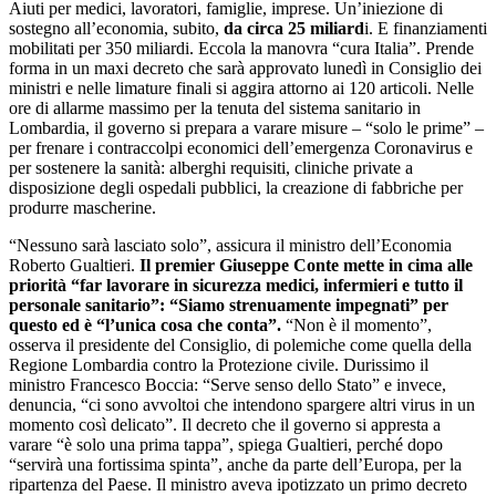
Aiuti per medici, lavoratori, famiglie, imprese. Un’iniezione di
sostegno all’economia, subito,
da circa 25 miliard
i. E finanziamenti
mobilitati per 350 miliardi. Eccola la manovra “cura Italia”. Prende
forma in un maxi decreto che sarà approvato lunedì in Consiglio dei
ministri e nelle limature finali si aggira attorno ai 120 articoli. Nelle
ore di allarme massimo per la tenuta del sistema sanitario in
Lombardia, il governo si prepara a varare misure – “solo le prime” –
per frenare i contraccolpi economici dell’emergenza Coronavirus e
per sostenere la sanità: alberghi requisiti, cliniche private a
disposizione degli ospedali pubblici, la creazione di fabbriche per
produrre mascherine.
“Nessuno sarà lasciato solo”, assicura il ministro dell’Economia
Roberto Gualtieri.
Il premier Giuseppe Conte mette in cima alle
priorità “far lavorare in sicurezza medici, infermieri e tutto il
personale sanitario”: “Siamo strenuamente impegnati” per
questo ed è “l’unica cosa che conta”.
“Non è il momento”,
osserva il presidente del Consiglio, di polemiche come quella della
Regione Lombardia contro la Protezione civile. Durissimo il
ministro Francesco Boccia: “Serve senso dello Stato” e invece,
denuncia, “ci sono avvoltoi che intendono spargere altri virus in un
momento così delicato”. Il decreto che il governo si appresta a
varare “è solo una prima tappa”, spiega Gualtieri, perché dopo
“servirà una fortissima spinta”, anche da parte dell’Europa, per la
ripartenza del Paese. Il ministro aveva ipotizzato un primo decreto