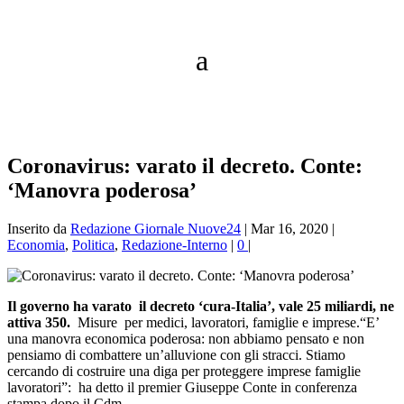
Coronavirus: varato il decreto. Conte:
‘Manovra poderosa’
Inserito da
Redazione Giornale Nuove24
|
Mar 16, 2020
|
Economia
,
Politica
,
Redazione-Interno
|
0
|
Il governo ha varato il decreto ‘cura-Italia’, vale 25 miliardi, ne
attiva 350.
Misure per medici, lavoratori, famiglie e imprese.
“E’
una manovra economica poderosa: non abbiamo pensato e non
pensiamo di combattere un’alluvione con gli stracci. Stiamo
cercando di costruire una diga per proteggere imprese famiglie
lavoratori”: ha detto il premier Giuseppe Conte in conferenza
stampa dopo il Cdm.