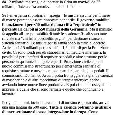
da 12 miliardi ma sceglie di portare in Cdm un maxi-dl da 25
miliardi, l’intera cifra autorizzata dal Parlamento.
Se l’emergenza si protrarrà – spiega – le misure assunte per il mese
di marzo potranno essere rinnovate per aprile.
Il governo mobilita
finanziamenti per 350 miliardi, una cifra “equivalente” in
percentuale del pil ai 550 miliardi della Germania
. Ma il ministro
fa appello alla responsabilità di tutti: le scadenze fiscali sono tutte
rinviate ma “chi ha la possibilità paghi”, per destinare risorse al
sistema sanitario. Le misure per la sanità sono in cima al decreto.
Arrivano 1,15 miliardi per la sanità e 1,5 miliardi per la Protezione
civile. Ci sono fondi per gli straordinari di medici e infermieri, la
possibilità per i prefetti di requisire ospedali e altre strutture per le
persone in quarantena, il potere per la Protezione civile e per il
nuovo commissario straordinario per l’emergenza sanitaria di
requisire strutture e mezzi per potenziare i reparti degli ospedali. Il
commissario, Domenico Arcuri, potrà fronteggiare la grande carenza
di mascherine e di altri macchinari di terapia intensiva anche
avviando intere nuove linee produttive. E poi ci sono i sostegni alle
imprese, a quelle che si sono fermate e quelle che continuano a
lavorare.
Per gli autonomi, inclusi i lavoratori di turismo e spettacolo, arriva
una una tantum da 500 euro
. Tutte le aziende potranno usufruire
di nove settimane di cassa integrazione in deroga
. Come