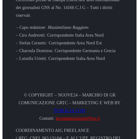
dei giornalisti GNS al No. 14166 C.J.G – Tutti i diritti
riservati.
– Capo redattore: Massimiliano Ruggiero
– Ciro Andreotti: Corrispondente Italia Area Nord
– Stefan Cernetic: Corrispondente Area Nord Est
– Charoula Dontsiou: Corrispondente Germania e Grecia
– Luisella Urietti: Corrispondente Italia Area Nord
© COPYRIGHT – NUOVE24 – MARCHIO DI GR
COMUNICAZIONE GRTC – MARKETING E WEB BY
PUBLILIA.COM
Contatti:
grcomunicazione@live.it
COORDINAMENTO AIG FREELANCE
( REG. CNEL NO.131/04 – E ALL’UFF. REGISTRO DEL