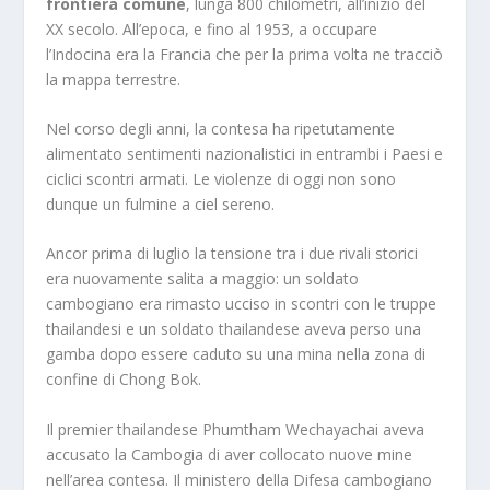
frontiera comune
, lunga 800 chilometri, all’inizio del
XX secolo. All’epoca, e fino al 1953, a occupare
l’Indocina era la Francia che per la prima volta ne tracciò
la mappa terrestre.
Nel corso degli anni, la contesa ha ripetutamente
alimentato sentimenti nazionalistici in entrambi i Paesi e
ciclici scontri armati. Le violenze di oggi non sono
dunque un fulmine a ciel sereno.
Ancor prima di luglio la tensione tra i due rivali storici
era nuovamente salita a maggio: un soldato
cambogiano era rimasto ucciso in scontri con le truppe
thailandesi e un soldato thailandese aveva perso una
gamba dopo essere caduto su una mina nella zona di
confine di Chong Bok.
Il premier thailandese Phumtham Wechayachai aveva
accusato la Cambogia di aver collocato nuove mine
nell’area contesa. Il ministero della Difesa cambogiano