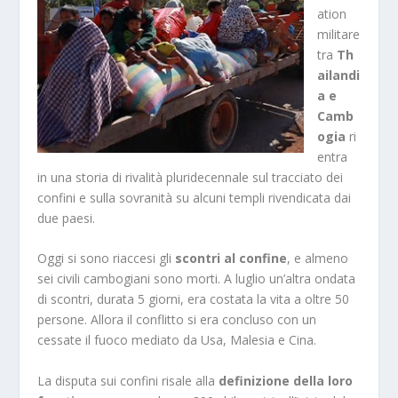
ation
militare
tra
Th
ailandi
a e
Camb
ogia
ri
entra
in una storia di rivalità pluridecennale sul tracciato dei
confini
e sulla sovranità su alcuni templi rivendicata dai
due paesi.
Oggi si sono riaccesi gli
scontri al confine
, e almeno
sei civili cambogiani sono morti. A luglio un’altra ondata
di scontri, durata 5 giorni, era costata la vita a oltre 50
persone. Allora il conflitto si era concluso con un
cessate il fuoco mediato da Usa, Malesia e Cina.
La disputa sui confini risale alla
definizione della loro