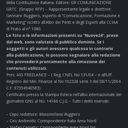
della Costituzione Italiana. Editore: GR COMUNICAZIONE
GRTC (Gruppo RFP) – Rappresentante legale e direttore:
Gennaro Ruggiero, esperto di “Comunicazione, Formazione e
Marketing” iscritto all’Albo dei Periti e degli Esperti alla CCIAA
di Prato al n° 1080.
Le foto e le informazioni presenti su “Nuove24”, prese
dal web, sono valutate di pubblico dominio. Se i
soggetti o gli autori avessero qualcosa in contrario
alla pubblicazione, lo possono segnalare alla redazione
che provvederà prontamente alla rimozione dei
contenuti utilizzati.
Pres. AIG FREELANCE – ( Reg. CNEL No.131/04 – e all’Uff.
Registro del Min. Finanze al No.102328 serie 3 del 08/11/2004
C.F. 97354940583)
Certificato presso la Stampa Estera nell’albo internazionale dei
giornalisti GNS al No. 14166 C.J.G – Tutti i diritti riservati.
– Capo redattore: Massimiliano Ruggiero
– Ciro Andreotti: Corrispondente Italia Area Nord
– Stefan Cernetic: Corrispondente Area Nord Est