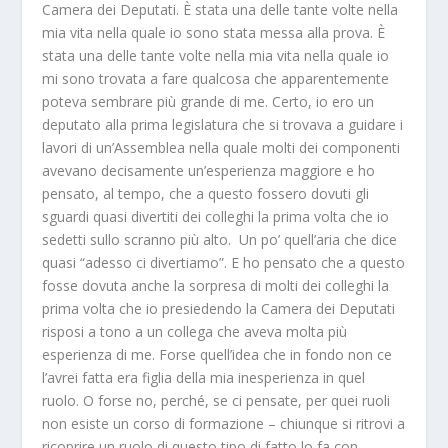
Camera dei Deputati. È stata una delle tante volte nella
mia vita nella quale io sono stata messa alla prova. È
stata una delle tante volte nella mia vita nella quale io
mi sono trovata a fare qualcosa che apparentemente
poteva sembrare più grande di me. Certo, io ero un
deputato alla prima legislatura che si trovava a guidare i
lavori di un’Assemblea nella quale molti dei componenti
avevano decisamente un’esperienza maggiore e ho
pensato, al tempo, che a questo fossero dovuti gli
sguardi quasi divertiti dei colleghi la prima volta che io
sedetti sullo scranno più alto. Un po’ quell’aria che dice
quasi “adesso ci divertiamo”. E ho pensato che a questo
fosse dovuta anche la sorpresa di molti dei colleghi la
prima volta che io presiedendo la Camera dei Deputati
risposi a tono a un collega che aveva molta più
esperienza di me. Forse quell’idea che in fondo non ce
l’avrei fatta era figlia della mia inesperienza in quel
ruolo. O forse no, perché, se ci pensate, per quei ruoli
non esiste un corso di formazione – chiunque si ritrovi a
ricoprire un ruolo di questo tipo di fatto lo fa con