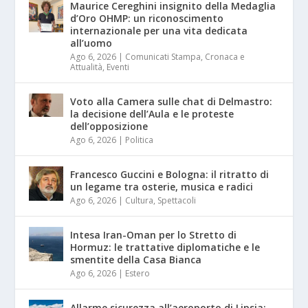
Maurice Cereghini insignito della Medaglia
d’Oro OHMP: un riconoscimento
internazionale per una vita dedicata
all’uomo
Ago 6, 2026
|
Comunicati Stampa
,
Cronaca e
Attualità
,
Eventi
Voto alla Camera sulle chat di Delmastro:
la decisione dell’Aula e le proteste
dell’opposizione
Ago 6, 2026
|
Politica
Francesco Guccini e Bologna: il ritratto di
un legame tra osterie, musica e radici
Ago 6, 2026
|
Cultura
,
Spettacoli
Intesa Iran-Oman per lo Stretto di
Hormuz: le trattative diplomatiche e le
smentite della Casa Bianca
Ago 6, 2026
|
Estero
Allarme sicurezza all’aeroporto di Lipsia: