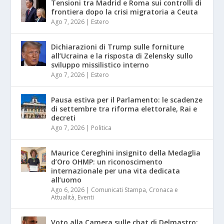
Tensioni tra Madrid e Roma sui controlli di
frontiera dopo la crisi migratoria a Ceuta
Ago 7, 2026
|
Estero
Dichiarazioni di Trump sulle forniture
all’Ucraina e la risposta di Zelensky sullo
sviluppo missilistico interno
Ago 7, 2026
|
Estero
Pausa estiva per il Parlamento: le scadenze
di settembre tra riforma elettorale, Rai e
decreti
Ago 7, 2026
|
Politica
Maurice Cereghini insignito della Medaglia
d’Oro OHMP: un riconoscimento
internazionale per una vita dedicata
all’uomo
Ago 6, 2026
|
Comunicati Stampa
,
Cronaca e
Attualità
,
Eventi
Voto alla Camera sulle chat di Delmastro: