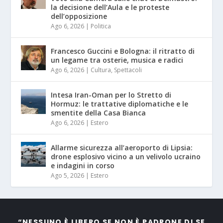
la decisione dell’Aula e le proteste
dell’opposizione
Ago 6, 2026
|
Politica
Francesco Guccini e Bologna: il ritratto di
un legame tra osterie, musica e radici
Ago 6, 2026
|
Cultura
,
Spettacoli
Intesa Iran-Oman per lo Stretto di
Hormuz: le trattative diplomatiche e le
smentite della Casa Bianca
Ago 6, 2026
|
Estero
Allarme sicurezza all’aeroporto di Lipsia:
drone esplosivo vicino a un velivolo ucraino
e indagini in corso
Ago 5, 2026
|
Estero
“NESSUNO È LIBERO SE NON È PADRONE DI SE