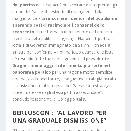
del partito
nella capacità di ascoltare e interpretare gli
umori del Paese. Il desiderio di distinguersi dalla
maggioranza e di
rincorrere i demoni del populismo
sperando così di racimolare i consensi dello
scontento
si trasforma in una ulteriore caduta della
credibilità della politica – aggiunge Napoli – Il partito ‘di
lotta e di Governo’ immaginato da Salvini – chieda a
sinistra per conferme – non ha fatto avanzare le lotte
né reso più forte l’azione di governo.
Il presidente
Draghi rimane oggi il riferimento più forte nel
panorama politico
per una ragione molto semplice:
non ha l’assillo elettorale, e segue una strategia mirata
esclusivamente all’interesse del Paese. Una strategia
che è interesse degli stessi partiti assecondare”,
conclude l’esponente di Coraggio Italia.
BERLUSCONI: “AL LAVORO PER
UNA GRADUALE DISMISSIONE”
“Siamo al lavoro per scrivere un piano di graduale