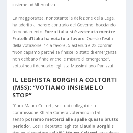
insieme ad Alternativa.
La maggioranza, nonostante la defezione della Lega,
ha aderito al parere contrario del Governo, bocciando
l’emendamento.
Forza Italia si è astenuta mentre
Fratelli d’Italia ha votato a favore
. Questo l’esito
della votazione: 14 a favore, 5 astenuti e 22 contrari.
“Non capiamo perché se finisce lo stato di emergenza
non debbano finire anche le misure di emergenza”,
sottolinea il deputato leghista Massimiliano Panizzut.
IL LEGHISTA BORGHI A COLTORTI
(M5S): “VOTIAMO INSIEME LO
STOP”
“Caro Mauro Coltorti, se i tuoi colleghi della
commissione XII alla Camera voteranno in tal
senso
potremo metterci alle spalle questo brutto
periodo
“. Così il deputato leghista
Claudio Borghi
si
rivolge al senatore del M5S
Mauro Coltorti
, presidente