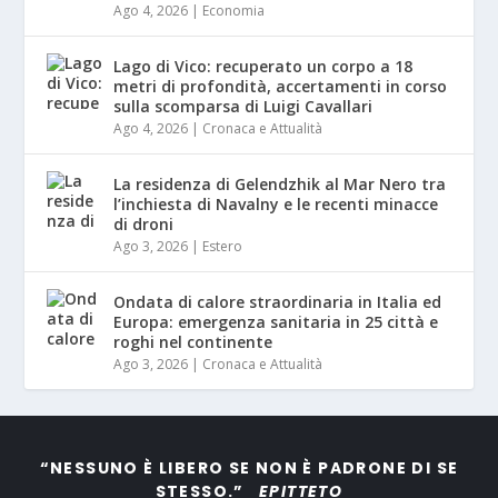
Ago 4, 2026
|
Economia
Lago di Vico: recuperato un corpo a 18
metri di profondità, accertamenti in corso
sulla scomparsa di Luigi Cavallari
Ago 4, 2026
|
Cronaca e Attualità
La residenza di Gelendzhik al Mar Nero tra
l’inchiesta di Navalny e le recenti minacce
di droni
Ago 3, 2026
|
Estero
Ondata di calore straordinaria in Italia ed
Europa: emergenza sanitaria in 25 città e
roghi nel continente
Ago 3, 2026
|
Cronaca e Attualità
“NESSUNO È LIBERO SE NON È PADRONE DI SE
STESSO.”
EPITTETO