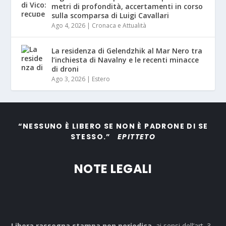
metri di profondità, accertamenti in corso
sulla scomparsa di Luigi Cavallari
Ago 4, 2026
|
Cronaca e Attualità
La residenza di Gelendzhik al Mar Nero tra
l’inchiesta di Navalny e le recenti minacce
di droni
Ago 3, 2026
|
Estero
“NESSUNO È LIBERO SE NON È PADRONE DI SE
STESSO.”
EPITTETO
NOTE LEGALI
Libera rassegna stampa non periodica,
ai sensi dell’art. 3