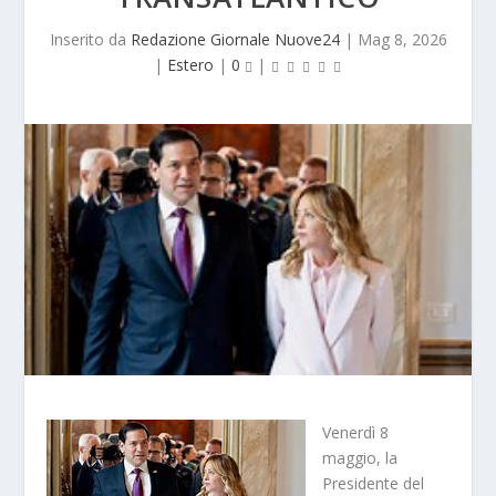
Inserito da
Redazione Giornale Nuove24
|
Mag 8, 2026
|
Estero
|
0
|
Venerdì 8
maggio,
la
Presidente del