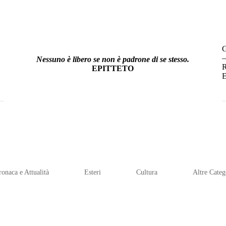
–
Nessuno è libero se non è padrone di se stesso.
R
EPITTETO
E
ronaca e Attualità
Esteri
Cultura
Altre Categ