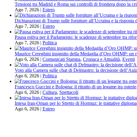
Tensioni tra Madrid e Roma sui controlli di frontiera dopo la cri
Ago 7, 2026
|
Estero
Dichiarazioni di Trump sulle forniture all’Ucraina e la risposta 
Ago 7, 2026
|
Estero
Pausa estiva per il Parlamento: le scadenze di settembre tra rifor
Ago 7, 2026
|
Politica
Maurice Cereghini insignito della Medaglia d’Oro OHMP: un ri
Ago 6, 2026
|
Comunicati Stampa
,
Cronaca e Attualità
,
Eventi
Voto alla Camera sulle chat di Delmastro: la decisione dell’Aula
Ago 6, 2026
|
Politica
Francesco Guccini e Bologna: il ritratto di un legame tra osterie
Ago 6, 2026
|
Cultura
,
Spettacoli
Intesa Iran-Oman per lo Stretto di Hormuz: le trattative diploma
Ago 6, 2026
|
Estero