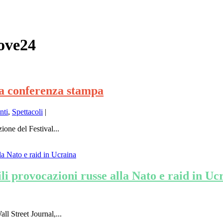
ove24
 la conferenza stampa
nti
,
Spettacoli
|
one del Festival...
ili provocazioni russe alla Nato e raid in Uc
ll Street Journal,...