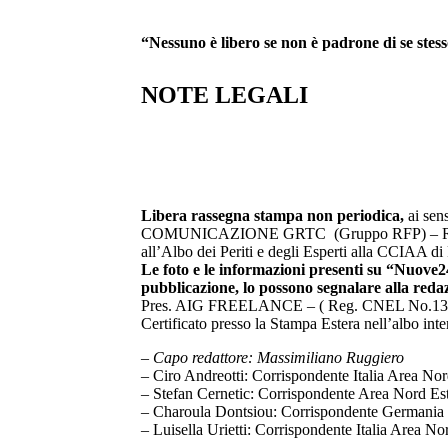
“Nessuno è libero se non è padrone di se ste
NOTE LEGALI
Libera rassegna stampa non periodica,
ai sen
COMUNICAZIONE GRTC (Gruppo RFP) – Rappresen
all’Albo dei Periti e degli Esperti alla CCIAA di
Le foto e le informazioni presenti su “Nuove24
pubblicazione, lo possono segnalare alla reda
Pres. AIG FREELANCE – ( Reg. CNEL No.131/04 
Certificato presso la Stampa Estera nell’albo inte
– Capo redattore: Massimiliano Ruggiero
– Ciro Andreotti: Corrispondente Italia Area No
– Stefan Cernetic: Corrispondente Area Nord Es
– Charoula Dontsiou: Corrispondente Germania 
– Luisella Urietti: Corrispondente Italia Area No