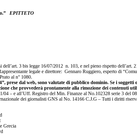
sso.”
EPITTETO
si dell’art. 3 bis legge 16/07/2012 n. 103, e nel pieno rispetto dell’art.
tante legale e direttore: Gennaro Ruggiero, esperto di “Comunic
 Prato al n° 1080.
”, prese dal web, sono valutate di pubblico dominio. Se i soggetti o
zione che provvederà prontamente alla rimozione dei contenuti utili
– e all’Uff. Registro del Min. Finanze al No.102328 serie 3 del 0
rnazionale dei giornalisti GNS al No. 14166 C.J.G – Tutti i diritti riserva
rd
t
e Grecia
rd