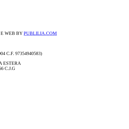
 E WEB BY
PUBLILIA.COM
4 C.F. 97354940583)
A ESTERA
6 C.J.G