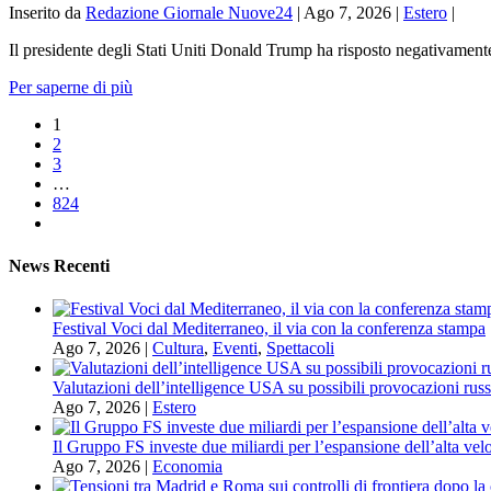
Inserito da
Redazione Giornale Nuove24
|
Ago 7, 2026
|
Estero
|
Il presidente degli Stati Uniti Donald Trump ha risposto negativamente a
Per saperne di più
1
2
3
…
824
News Recenti
Festival Voci dal Mediterraneo, il via con la conferenza stampa
Ago 7, 2026
|
Cultura
,
Eventi
,
Spettacoli
Valutazioni dell’intelligence USA su possibili provocazioni russ
Ago 7, 2026
|
Estero
Il Gruppo FS investe due miliardi per l’espansione dell’alta velo
Ago 7, 2026
|
Economia