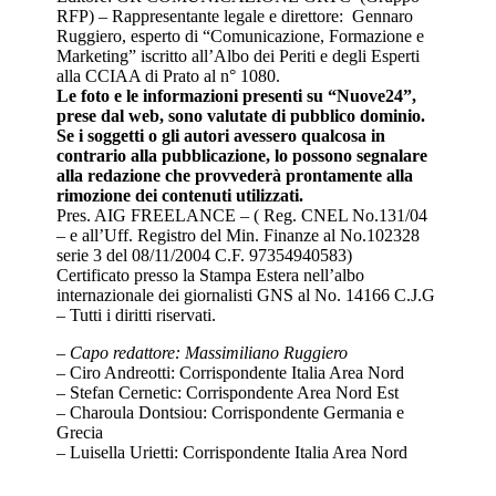
RFP) – Rappresentante legale e direttore: Gennaro
Ruggiero, esperto di “Comunicazione, Formazione e
Marketing” iscritto all’Albo dei Periti e degli Esperti
alla CCIAA di Prato al n° 1080.
Le foto e le informazioni presenti su “Nuove24”,
prese dal web, sono valutate di pubblico dominio.
Se i soggetti o gli autori avessero qualcosa in
contrario alla pubblicazione, lo possono segnalare
alla redazione che provvederà prontamente alla
rimozione dei contenuti utilizzati.
Pres. AIG FREELANCE – ( Reg. CNEL No.131/04
– e all’Uff. Registro del Min. Finanze al No.102328
serie 3 del 08/11/2004 C.F. 97354940583)
Certificato presso la Stampa Estera nell’albo
internazionale dei giornalisti GNS al No. 14166 C.J.G
– Tutti i diritti riservati.
– Capo redattore: Massimiliano Ruggiero
– Ciro Andreotti: Corrispondente Italia Area Nord
– Stefan Cernetic: Corrispondente Area Nord Est
– Charoula Dontsiou: Corrispondente Germania e
Grecia
– Luisella Urietti: Corrispondente Italia Area Nord