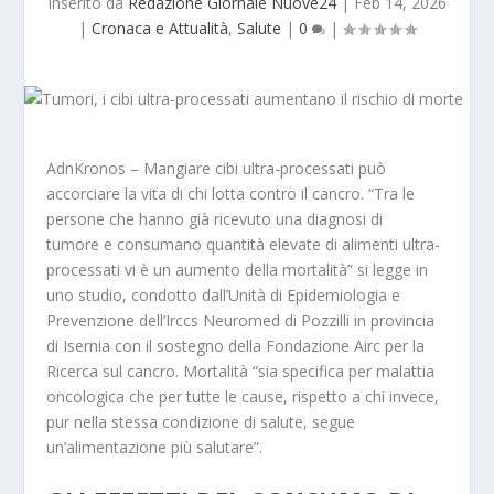
Inserito da
Redazione Giornale Nuove24
|
Feb 14, 2026
|
Cronaca e Attualità
,
Salute
|
0
|
AdnKronos – Mangiare cibi ultra-processati può
accorciare la vita di chi lotta contro il cancro. “Tra le
persone che hanno già ricevuto
una diagnosi di
tumore
e consumano
quantità elevate di alimenti ultra-
processati
vi è un aumento della mortalità” si legge in
uno studio, condotto dall’Unità di Epidemiologia e
Prevenzione dell’Irccs Neuromed di Pozzilli in provincia
di Isernia con il sostegno della Fondazione Airc per la
Ricerca sul cancro. Mortalità “sia specifica per malattia
oncologica che per tutte le cause, rispetto a chi invece,
pur nella stessa condizione di salute, segue
un’alimentazione più salutare”.