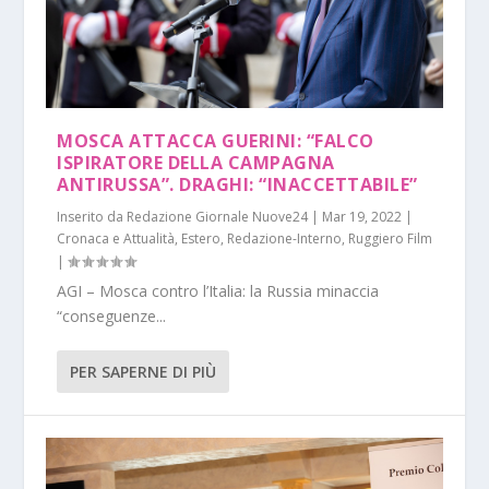
MOSCA ATTACCA GUERINI: “FALCO
ISPIRATORE DELLA CAMPAGNA
ANTIRUSSA”. DRAGHI: “INACCETTABILE”
Inserito da
Redazione Giornale Nuove24
|
Mar 19, 2022
|
Cronaca e Attualità
,
Estero
,
Redazione-Interno
,
Ruggiero Film
|
AGI – Mosca contro l’Italia: la Russia minaccia
“conseguenze...
PER SAPERNE DI PIÙ