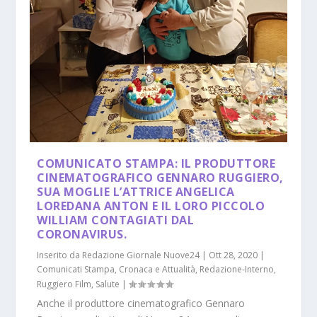
COMUNICATO STAMPA: IL PRODUTTORE
CINEMATOGRAFICO GENNARO RUGGIERO,
SUA MOGLIE L’ATTRICE ANGELICA
LOREDANA ANTON E IL LORO PICCOLO
WILLIAM CONTAGIATI DAL
CORONAVIRUS.
Inserito da
Redazione Giornale Nuove24
|
Ott 28, 2020
|
Comunicati Stampa
,
Cronaca e Attualità
,
Redazione-Interno
,
Ruggiero Film
,
Salute
|
Anche il produttore cinematografico Gennaro