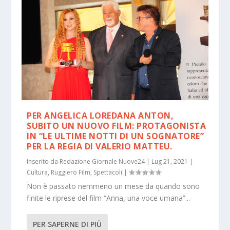
PER ANGELICA LOREDANA ANTON,
SUBITO UN NUOVO FILM: PROTAGONISTA
IN “LE ULTIME NOTTI DI UN SOGNATORE”
PER LA REGIA DI VALERIO MATTEU.
Inserito da
Redazione Giornale Nuove24
|
Lug 21, 2021
|
Cultura
,
Ruggiero Film
,
Spettacoli
|
Non è passato nemmeno un mese da quando sono
finite le riprese del film “Anna, una voce umana”...
PER SAPERNE DI PIÙ