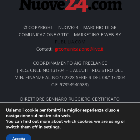
© COPYRIGHT – NUOVE24 – MARCHIO DI GR
COMUNICAZIONE GRTC – MARKETING E WEB BY
PUBLILIA.COM
Contatti:
grcomunicazione@live.it
COORDINAMENTO AIG FREELANCE
( REG. CNEL NO.131/04 – E ALL’UFF. REGISTRO DEL
MIN. FINANZE AL NO.102328 SERIE 3 DEL 08/11/2004
C.F. 97354940583)
DIRETTORE GENNARO RUGGIERO CERTIFICATO
PRESSO LA STAMPA ESTERA
Usiamo i cookie per fornirti la miglior esperienza d'uso e
NELL’ALBO INTERNAZIONALE DEI GIORNALISTI GNS
navigazione sul nostro sito web.
AL NO. 14166 C.J.G
You can find out more about which cookies we are using or
switch them off in
settings
.
Accetta