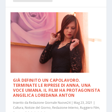
GIÀ DEFINITO UN CAPOLAVORO.
TERMINATE LE RIPRESE DI ANNA, UNA
VOCE UMANA. IL FILM HA PROTAGONISTA
ANGELICA LOREDANA ANTON
Inserito da
Redazione Giornale Nuove24
|
Mag 23, 2021
|
Cultura
,
Notizie del Giorno
,
Redazione-Interno
,
Ruggiero Film
,