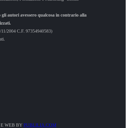
 gli autori avessero qualcosa in contrario alla
zzati.
8/11/2004 C.F. 97354940583)
ti.
 E WEB BY
PUBLILIA.COM