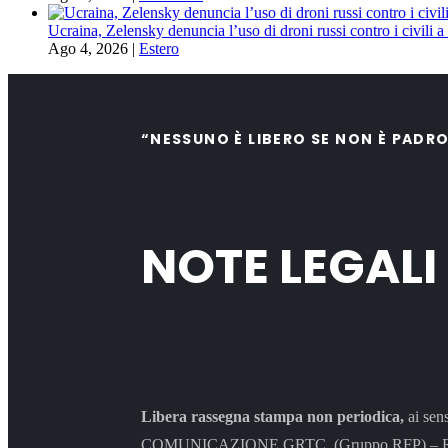
Ucraina, Zelensky denuncia l’uso di droni russi contro i civili 
Ago 4, 2026
|
Estero
“NESSUNO È LIBERO SE NON È PADR
NOTE LEGALI
Libera rassegna stampa non periodica,
ai sen
COMUNICAZIONE GRTC (Gruppo RFP) – Rappresen