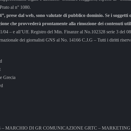
 Prato al n° 1080.
”, prese dal web, sono valutate di pubblico dominio. Se i soggetti o
zione che provvederà prontamente alla rimozione dei contenuti utili
– e all’Uff. Registro del Min. Finanze al No.102328 serie 3 del 0
rnazionale dei giornalisti GNS al No. 14166 C.J.G – Tutti i diritti riserva
rd
t
e Grecia
rd
4 – MARCHIO DI GR COMUNICAZIONE GRTC – MARKETING