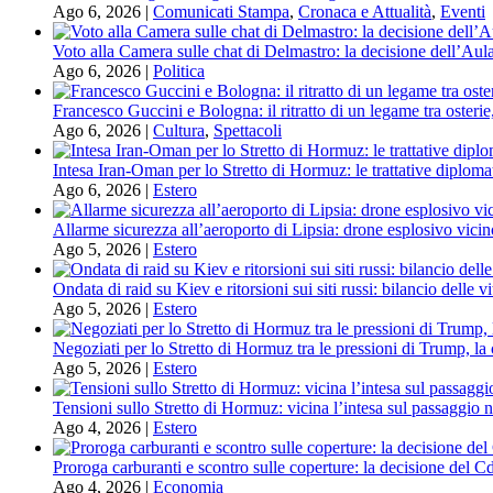
Ago 6, 2026
|
Comunicati Stampa
,
Cronaca e Attualità
,
Eventi
Voto alla Camera sulle chat di Delmastro: la decisione dell’Aula
Ago 6, 2026
|
Politica
Francesco Guccini e Bologna: il ritratto di un legame tra osterie
Ago 6, 2026
|
Cultura
,
Spettacoli
Intesa Iran-Oman per lo Stretto di Hormuz: le trattative diploma
Ago 6, 2026
|
Estero
Allarme sicurezza all’aeroporto di Lipsia: drone esplosivo vicin
Ago 5, 2026
|
Estero
Ondata di raid su Kiev e ritorsioni sui siti russi: bilancio delle 
Ago 5, 2026
|
Estero
Negoziati per lo Stretto di Hormuz tra le pressioni di Trump, la 
Ago 5, 2026
|
Estero
Tensioni sullo Stretto di Hormuz: vicina l’intesa sul passaggio n
Ago 4, 2026
|
Estero
Proroga carburanti e scontro sulle coperture: la decisione del C
Ago 4, 2026
|
Economia