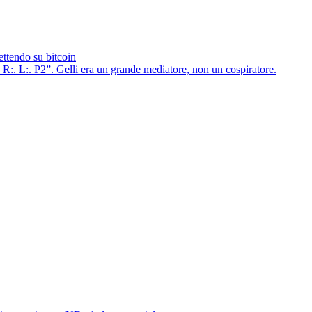
ettendo su bitcoin
la R:. L:. P2”. Gelli era un grande mediatore, non un cospiratore.