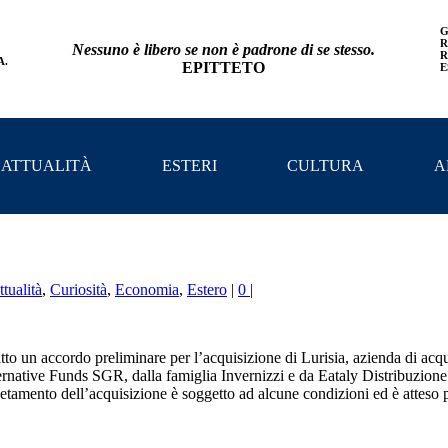
G
R
Nessuno è libero se non è padrone di se stesso.
R
A.
EPITTETO
E
 ATTUALITÀ
ESTERI
CULTURA
A
tualità
,
Curiosità
,
Economia
,
Estero
|
0
|
o un accordo preliminare per l’acquisizione di Lurisia,
azienda di acqu
rnative Funds SGR, dalla famiglia Invernizzi e da Eataly Distribuzione. 
tamento dell’acquisizione è soggetto ad alcune condizioni ed è atteso p