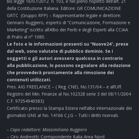
bis legge 16/07/2012 n. 103, e nel pieno rispetto dell’art. 21
della Costituzione Italiana. Editore: GR COMUNICAZIONE
GRTC (Gruppo RFP) – Rappresentante legale e direttore:
Gennaro Ruggiero, esperto di “Comunicazione, Formazione e
Marketing” iscritto all’Albo dei Periti e degli Esperti alla CCIAA
di Prato al n° 1080.
Le foto e le informazioni presenti su “Nuove24”, prese
dal web, sono valutate di pubblico dominio. Se i
soggetti o gli autori avessero qualcosa in contrario
alla pubblicazione, lo possono segnalare alla redazione
che provvederà prontamente alla rimozione dei
contenuti utilizzati.
Pres. AIG FREELANCE – ( Reg. CNEL No.131/04 – e all’Uff.
Registro del Min. Finanze al No.102328 serie 3 del 08/11/2004
C.F. 97354940583)
Certificato presso la Stampa Estera nell’albo internazionale dei
giornalisti GNS al No. 14166 C.J.G – Tutti i diritti riservati.
– Capo redattore: Massimiliano Ruggiero
– Ciro Andreotti: Corrispondente Italia Area Nord