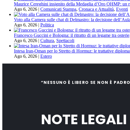
Maurice Cereghini insignito della Medaglia d’Oro OHMP: un ri
Ago 6, 2026
|
Comunicati Stampa
,
Cronaca e Attualità
,
Eventi
Voto alla Camera sulle chat di Delmastro: la decisione dell’Aula
Ago 6, 2026
|
Politica
Francesco Guccini e Bologna: il ritratto di un legame tra osterie
Ago 6, 2026
|
Cultura
,
Spettacoli
Intesa Iran-Oman per lo Stretto di Hormuz: le trattative diploma
Ago 6, 2026
|
Estero
“NESSUNO È LIBERO SE NON È PADR
NOTE LEGALI