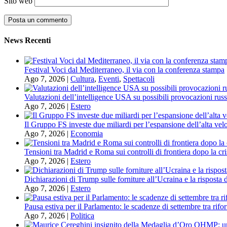
Sito web
News Recenti
Festival Voci dal Mediterraneo, il via con la conferenza stampa
Ago 7, 2026
|
Cultura
,
Eventi
,
Spettacoli
Valutazioni dell’intelligence USA su possibili provocazioni russ
Ago 7, 2026
|
Estero
Il Gruppo FS investe due miliardi per l’espansione dell’alta velo
Ago 7, 2026
|
Economia
Tensioni tra Madrid e Roma sui controlli di frontiera dopo la cri
Ago 7, 2026
|
Estero
Dichiarazioni di Trump sulle forniture all’Ucraina e la risposta 
Ago 7, 2026
|
Estero
Pausa estiva per il Parlamento: le scadenze di settembre tra rifor
Ago 7, 2026
|
Politica