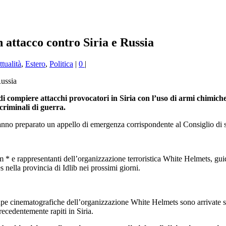
ttacco contro Siria e Russia
tualità
,
Estero
,
Politica
|
0
|
 di compiere attacchi provocatori in Siria con l’uso di armi chimiche
criminali di guerra.
hanno preparato un appello di emergenza corrispondente al Consiglio di
.
m * e rappresentanti dell’organizzazione terroristica White Helmets, guida
s nella provincia di Idlib nei prossimi giorni.
roupe cinematografiche dell’organizzazione White Helmets sono arrivate s
ecedentemente rapiti in Siria.