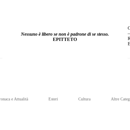
–
Nessuno è libero se non è padrone di se stesso.
R
EPITTETO
E
ronaca e Attualità
Esteri
Cultura
Altre Categ