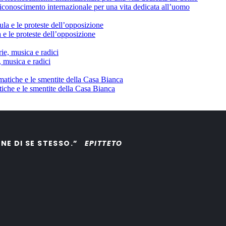
conoscimento internazionale per una vita dedicata all’uomo
 e le proteste dell’opposizione
, musica e radici
tiche e le smentite della Casa Bianca
ONE DI SE STESSO.”
EPITTETO