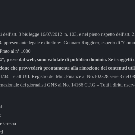
si dell’art. 3 bis legge 16/07/2012 n. 103, e nel pieno rispetto dell’art.
tante legale e direttore: Gennaro Ruggiero, esperto di “Comunic
 Prato al n° 1080.
”, prese dal web, sono valutate di pubblico dominio. Se i soggetti o
zione che provvederà prontamente alla rimozione dei contenuti utili
– e all’Uff. Registro del Min. Finanze al No.102328 serie 3 del 0
rnazionale dei giornalisti GNS al No. 14166 C.J.G – Tutti i diritti riserva
rd
t
e Grecia
rd