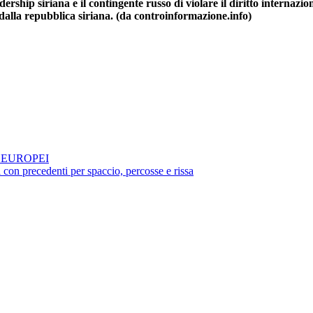
rship siriana e il contingente russo di violare il diritto internazio
e dalla repubblica siriana. (da controinformazione.info)
 EUROPEI
 con precedenti per spaccio, percosse e rissa