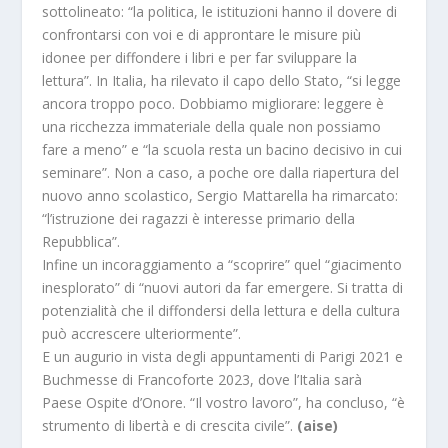
sottolineato: “la politica, le istituzioni hanno il dovere di
confrontarsi con voi e di approntare le misure più
idonee per diffondere i libri e per far sviluppare la
lettura”. In Italia, ha rilevato il capo dello Stato, “si legge
ancora troppo poco. Dobbiamo migliorare: leggere è
una ricchezza immateriale della quale non possiamo
fare a meno” e “la scuola resta un bacino decisivo in cui
seminare”. Non a caso, a poche ore dalla riapertura del
nuovo anno scolastico, Sergio Mattarella ha rimarcato:
“l’istruzione dei ragazzi è interesse primario della
Repubblica”.
Infine un incoraggiamento a “scoprire” quel “giacimento
inesplorato” di “nuovi autori da far emergere. Si tratta di
potenzialità che il diffondersi della lettura e della cultura
può accrescere ulteriormente”.
E un augurio in vista degli appuntamenti di Parigi 2021 e
Buchmesse di Francoforte 2023, dove l’Italia sarà
Paese Ospite d’Onore. “Il vostro lavoro”, ha concluso, “è
strumento di libertà e di crescita civile”.
(aise)