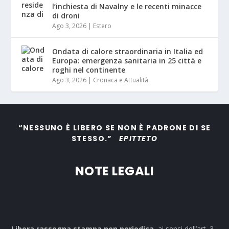
l’inchiesta di Navalny e le recenti minacce
di droni
Ago 3, 2026
|
Estero
Ondata di calore straordinaria in Italia ed
Europa: emergenza sanitaria in 25 città e
roghi nel continente
Ago 3, 2026
|
Cronaca e Attualità
“NESSUNO È LIBERO SE NON È PADRONE DI SE
STESSO.”
EPITTETO
NOTE LEGALI
Libera rassegna stampa non periodica,
ai sensi dell’art. 3