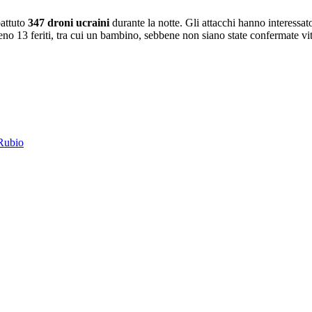
battuto
347 droni ucraini
durante la notte. Gli attacchi hanno interessat
eno 13 feriti, tra cui un bambino, sebbene non siano state confermate vitt
 Rubio