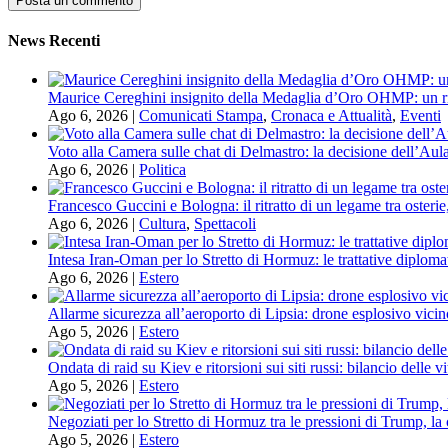
News Recenti
Maurice Cereghini insignito della Medaglia d’Oro OHMP: un ri
Ago 6, 2026
|
Comunicati Stampa
,
Cronaca e Attualità
,
Eventi
Voto alla Camera sulle chat di Delmastro: la decisione dell’Aula
Ago 6, 2026
|
Politica
Francesco Guccini e Bologna: il ritratto di un legame tra osterie
Ago 6, 2026
|
Cultura
,
Spettacoli
Intesa Iran-Oman per lo Stretto di Hormuz: le trattative diploma
Ago 6, 2026
|
Estero
Allarme sicurezza all’aeroporto di Lipsia: drone esplosivo vicin
Ago 5, 2026
|
Estero
Ondata di raid su Kiev e ritorsioni sui siti russi: bilancio delle 
Ago 5, 2026
|
Estero
Negoziati per lo Stretto di Hormuz tra le pressioni di Trump, la 
Ago 5, 2026
|
Estero