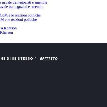
avale tra negoziati e smentite
dM e le reazioni politiche
a Kherson
ONE DI SE STESSO.”
EPITTETO