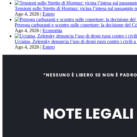
Tensioni sullo Stretto di Hormuz: vicina l’intesa sul passaggio n
Ago 4, 2026
|
Estero
Proroga carburanti e scontro sulle coperture: la decisione del C
Ago 4, 2026
|
Economia
Ucraina, Zelensky denuncia l’uso di droni russi contro i civili 
Ago 4, 2026
|
Estero
“NESSUNO È LIBERO SE NON È PADR
NOTE LEGALI