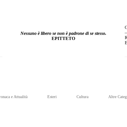
–
Nessuno è libero se non è padrone di se stesso.
R
EPITTETO
E
ronaca e Attualità
Esteri
Cultura
Altre Categ