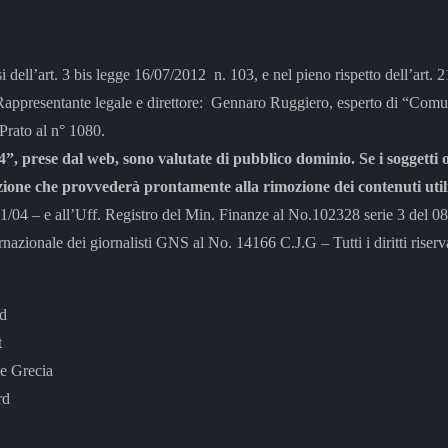
si dell’art. 3 bis legge 16/07/2012 n. 103, e nel pieno rispetto dell’art.
tante legale e direttore: Gennaro Ruggiero, esperto di “Comunic
 Prato al n° 1080.
”, prese dal web, sono valutate di pubblico dominio. Se i soggetti o
zione che provvederà prontamente alla rimozione dei contenuti utili
– e all’Uff. Registro del Min. Finanze al No.102328 serie 3 del 0
rnazionale dei giornalisti GNS al No. 14166 C.J.G – Tutti i diritti riserva
rd
t
e Grecia
rd