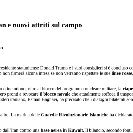
n e nuovi attriti sul campo
residente statunitense Donald Trump e i suoi consiglieri si è concluso 
non firmerà alcuna intesa se non verranno rispettate le sue
linee rosse
oco includono, oltre al blocco del programma nucleare militare, la
riape
ero pronti a revocare il
blocco navale
che attualmente soffoca il traspor
steri iraniano, Esmail Baghaei, ha precisato che i dialoghi bilaterali so
salire. La marina delle
Guardie Rivoluzionarie Islamiche
ha dichiarato
o dall’Iran contro una
base aerea in Kuwait.
Il bilancio, secondo fonti