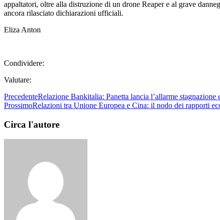
appaltatori, oltre alla distruzione di un drone Reaper e al grave dan
ancora rilasciato dichiarazioni ufficiali.
Eliza Anton
Condividere:
Valutare:
Precedente
Relazione Bankitalia: Panetta lancia l’allarme stagnazione e
Prossimo
Relazioni tra Unione Europea e Cina: il nodo dei rapporti e
Circa l'autore