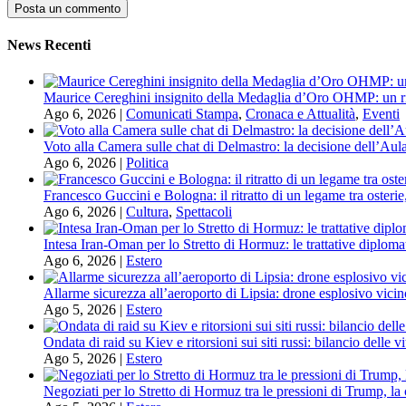
News Recenti
Maurice Cereghini insignito della Medaglia d’Oro OHMP: un ri
Ago 6, 2026
|
Comunicati Stampa
,
Cronaca e Attualità
,
Eventi
Voto alla Camera sulle chat di Delmastro: la decisione dell’Aula
Ago 6, 2026
|
Politica
Francesco Guccini e Bologna: il ritratto di un legame tra osterie
Ago 6, 2026
|
Cultura
,
Spettacoli
Intesa Iran-Oman per lo Stretto di Hormuz: le trattative diploma
Ago 6, 2026
|
Estero
Allarme sicurezza all’aeroporto di Lipsia: drone esplosivo vicin
Ago 5, 2026
|
Estero
Ondata di raid su Kiev e ritorsioni sui siti russi: bilancio delle 
Ago 5, 2026
|
Estero
Negoziati per lo Stretto di Hormuz tra le pressioni di Trump, la 