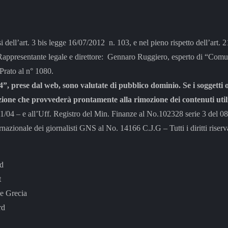
si dell’art. 3 bis legge 16/07/2012 n. 103, e nel pieno rispetto dell’art.
tante legale e direttore: Gennaro Ruggiero, esperto di “Comunic
 Prato al n° 1080.
”, prese dal web, sono valutate di pubblico dominio. Se i soggetti o
zione che provvederà prontamente alla rimozione dei contenuti utili
– e all’Uff. Registro del Min. Finanze al No.102328 serie 3 del 0
rnazionale dei giornalisti GNS al No. 14166 C.J.G – Tutti i diritti riserva
rd
t
e Grecia
rd