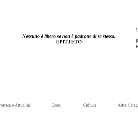
–
Nessuno è libero se non è padrone di se stesso.
R
EPITTETO
E
ronaca e Attualità
Esteri
Cultura
Altre Categ