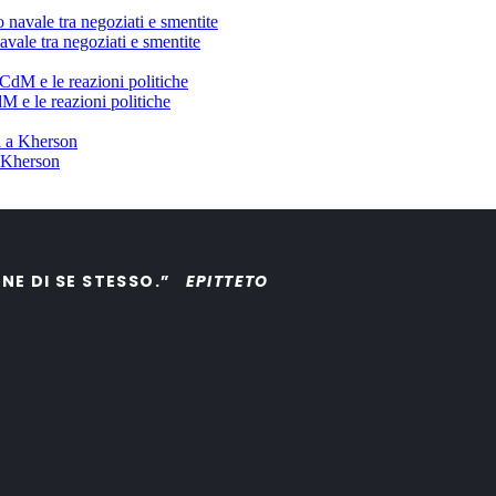
avale tra negoziati e smentite
dM e le reazioni politiche
a Kherson
ONE DI SE STESSO.”
EPITTETO