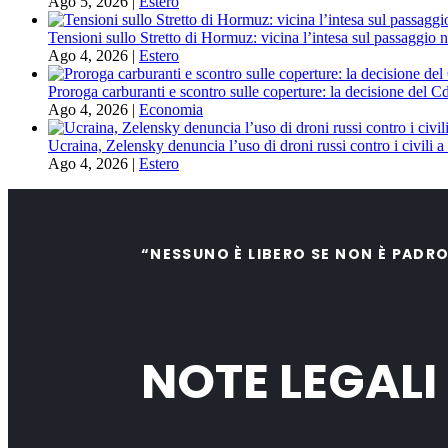
Ago 5, 2026
|
Estero
Tensioni sullo Stretto di Hormuz: vicina l’intesa sul passaggio n
Ago 4, 2026
|
Estero
Proroga carburanti e scontro sulle coperture: la decisione del C
Ago 4, 2026
|
Economia
Ucraina, Zelensky denuncia l’uso di droni russi contro i civili 
Ago 4, 2026
|
Estero
“NESSUNO È LIBERO SE NON È PADR
NOTE LEGALI