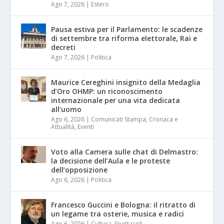
Ago 7, 2026
|
Estero
Pausa estiva per il Parlamento: le scadenze
di settembre tra riforma elettorale, Rai e
decreti
Ago 7, 2026
|
Politica
Maurice Cereghini insignito della Medaglia
d’Oro OHMP: un riconoscimento
internazionale per una vita dedicata
all’uomo
Ago 6, 2026
|
Comunicati Stampa
,
Cronaca e
Attualità
,
Eventi
Voto alla Camera sulle chat di Delmastro:
la decisione dell’Aula e le proteste
dell’opposizione
Ago 6, 2026
|
Politica
Francesco Guccini e Bologna: il ritratto di
un legame tra osterie, musica e radici
Ago 6, 2026
|
Cultura
,
Spettacoli