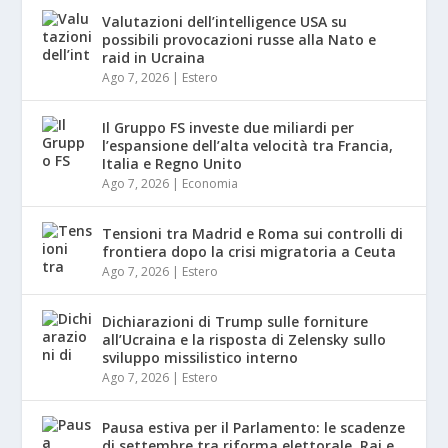
Valutazioni dell’intelligence USA su
possibili provocazioni russe alla Nato e
raid in Ucraina
Ago 7, 2026
|
Estero
Il Gruppo FS investe due miliardi per
l’espansione dell’alta velocità tra Francia,
Italia e Regno Unito
Ago 7, 2026
|
Economia
Tensioni tra Madrid e Roma sui controlli di
frontiera dopo la crisi migratoria a Ceuta
Ago 7, 2026
|
Estero
Dichiarazioni di Trump sulle forniture
all’Ucraina e la risposta di Zelensky sullo
sviluppo missilistico interno
Ago 7, 2026
|
Estero
Pausa estiva per il Parlamento: le scadenze
di settembre tra riforma elettorale, Rai e