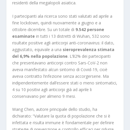
residenti della megalopoli asiatica.
I partecipanti ala ricerca sono stati valutati ad aprile a
fine lockdown, quindi nuovamente a giugno e a
ottobre-dicembre. Su un totale di
9.542 persone
esaminate
in tutti i 13 distretti di Wuhan, 532 sono
risultate positive agli anticorpi anti-coronavirus: il dato,
aggiustato, equivale a una
sieroprevalenza stimata
del 6,9% nella popolazione
. L’82% dei partecipanti
che presentavano anticorpi contro Sars-CoV-2 non
aveva manifestato alcun sintomo di Covid-19, cioè
aveva contratto l’infezione senza accorgersene. Ma
indipendentemente dall’essere stati o meno sintomatici,
4 su 10 positivi agli anticorpi già ad aprile li
conservavano per almeno 9 mesi.
Wang Chen, autore principale dello studio, ha
dichiarato: “Valutare la quota di popolazione che si è
infettata e risulta immune è fondamentale per definire
strategie di prevenzione e controllo efficaci per ridurre