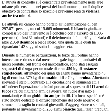
L’attività di controllo si è concentrata prevalentemente nelle aree
urbane più sensibili e nei pressi dei locali notturni, con il duplice
obiettivo di contrastare lo spaccio e prevenire reati di
violenza,
anche tra minori
.
Le attività sul campo hanno portato all’identificazione di ben
297.071 persone, tra cui 15.665 minorenni. Il bilancio giudiziario
complessivo dell’intervento si è concluso con l’
arresto di 1.335
persone
(inclusi 31 minori) e il deferimento all’autorità giudiziaria di
altre
2.358 denunce
a piede libero, una quota delle quali ha
riguardato 142 soggetti sotto la maggiore età.
Durante le numerose perquisizioni, le forze dell’ordine hanno
intercettato e rimosso dal mercato illegale ingenti quantitativi di
merci proibite. Sul fronte del narcotraffico, sono stati eseguiti
sequestri di droga
per un totale di circa
450 kg di sostanze
stupefacenti
, all’interno dei quali gli agenti hanno inventariato 48
kg di
cocaina
, 379 kg di
cannabinoidi
e 7 kg di
eroina
. Altrettanto
rilevante è stato il contrasto alla circolazione di strumenti atti a
offendere: l’operazione ha infatti portato al sequestro di
111 armi da
fuoco
(tra cui figurano armi da guerra, un fucile d’assalto e
munizioni) e di un
giubbotto antiproiettili
. Un focus specifico è
stato inoltre dedicato al diffuso fenomeno del porto abusivo di
strumenti da taglio in contesti giovanili, d’aggregazione o stradali,
portando al rinvenimento di
250 armi bianche
quali taser, tirapugni,