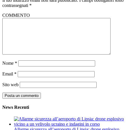
Il tuo indirizzo email non sarà pubblicato.
I campi obbligatori sono
contrassegnati
*
COMMENTO
Nome
*
Email
*
Sito web
News Recenti
Allarme sicurezza all’aeroporto di Lipsia: drone esplosivo