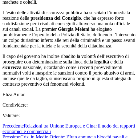
machete e coltelli.
L’esito delle attività di sicurezza pubblica ha suscitato l’immediata
reazione della
presidenza del Consiglio
, che ha espresso forte
soddisfazione per i risultati conseguiti attraverso una nota ufficiale
sui canali social. La premier
Giorgia Meloni
ha elogiato
pubblicamente l’operato della Polizia di Stato, definendo l’intervento
un colpo durissimo inferto alle reti della criminalità e un passo avanti
fondamentale per la tutela e la serenità della cittadinanza.
Il capo del governo ha inoltre ribadito la volontà dell’esecutivo di
proseguire con determinazione sulla linea della
legalità
e della
sicurezza
nazionale, ricordando come i recenti provvedimenti
normativi volti a inasprire le sanzioni contro il porto abusivo di armi,
incluse quelle da taglio, si inseriscano proprio in questa strategia di
contrasto preventivo dei fenomeni violenti.
Eliza Anton
Condividere:
Valutare:
Precedente
Relazioni tra Unione Europea e Cina: il nodo dei rapporti
economici e commerciali
Prossimo
Crisi in Medio Oriente: l’Iran annuncia blocchi navali e