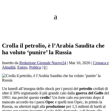
Crolla il petrolio, è l’Arabia Saudita che
ha voluto ‘punire’ la Russia
Inserito da
Redazione Giornale Nuove24
|
Mar 10, 2020
|
Cronaca e
Attualità
,
Estero
,
Politica
|
0
|
Un lunedì all’insegna dello shock per i prezzi del
petrolio
crollati di
oltre il 30% registrando il più grande calo dalla
guerra del Golfo
del
1991: ma perché questo
crollo
?
Un forte calo era previsto dopo il
mancato accordo tra i paesi
Opec
e quelli non Opec, in primis la
Russia, su ulteriori tagli alla
produzione
per 1,5 milioni di barili al
giorno per venire incontro al calo della domanda, e di fronte alle