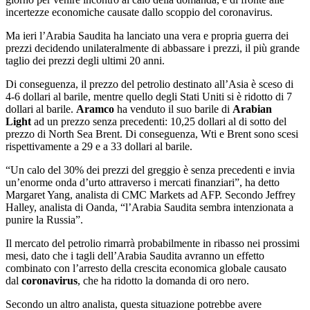
incertezze economiche causate dallo scoppio del coronavirus.
Ma ieri l’Arabia Saudita ha lanciato una vera e propria guerra dei
prezzi decidendo unilateralmente di abbassare i prezzi, il più grande
taglio dei prezzi degli ultimi 20 anni.
Di conseguenza, il prezzo del petrolio destinato all’Asia è sceso di
4-6 dollari al barile, mentre quello degli Stati Uniti si è ridotto di 7
dollari al barile.
Aramco
ha venduto il suo barile di
Arabian
Light
ad un prezzo senza precedenti: 10,25 dollari al di sotto del
prezzo di North Sea Brent. Di conseguenza, Wti e Brent sono scesi
rispettivamente a 29 e a 33 dollari al barile.
“Un calo del 30% dei prezzi del greggio è senza precedenti e invia
un’enorme onda d’urto attraverso i mercati finanziari”, ha detto
Margaret Yang, analista di CMC Markets ad AFP. Secondo Jeffrey
Halley, analista di Oanda, “l’Arabia Saudita sembra intenzionata a
punire la Russia”.
Il mercato del petrolio rimarrà probabilmente in ribasso nei prossimi
mesi, dato che i tagli dell’Arabia Saudita avranno un effetto
combinato con l’arresto della crescita economica globale causato
dal
coronavirus
, che ha ridotto la domanda di oro nero.
Secondo un altro analista, questa situazione potrebbe avere