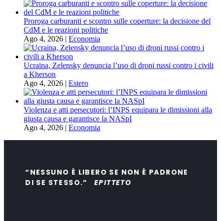
Proroga carburanti e scontro sulle coperture: la decisione del
CdM e le reazioni politiche
Ago 4, 2026
|
Economia
Ucraina, Zelensky denuncia l’uso di droni russi contro i civili
a Kherson
Ago 4, 2026
|
Estero
Violenza e atti persecutori: l’INPS equipara le dimissioni alla
giusta causa e garantisce la NASpI
Ago 4, 2026
|
Economia
“NESSUNO È LIBERO SE NON È PADRONE
DI SE STESSO.”
EPITTETO