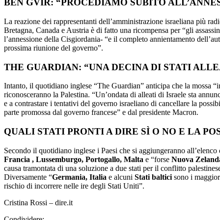
BEN GVIR: “PROCEDIAMO SUBITO ALL’ANNE
La reazione dei rappresentanti dell’amministrazione israeliana più radic
Bretagna, Canada e Austria è di fatto una ricompensa per “gli assassin
l’annessione della Cisgiordania- “e il completo annientamento dell’auto
prossima riunione del governo”.
THE GUARDIAN: “UNA DECINA DI STATI ALL
Intanto, il quotidiano inglese “The Guardian” anticipa che la mossa “i
riconosceranno la Palestina. “Un’ondata di alleati di Israele sta ann
e a contrastare i tentativi del governo israeliano di cancellare la possi
parte promossa dal governo francese” e dal presidente Macron.
QUALI STATI PRONTI A DIRE SÌ O NO E LA PO
Secondo il quotidiano inglese i Paesi che si aggiungeranno all’elenco 
Francia , Lussemburgo, Portogallo, Malta
e “forse
Nuova Zeland
causa tramontata di una soluzione a due stati per il conflitto palestines
Diversamente “
Germania, Italia
e alcuni
Stati baltici
sono i maggiori
rischio di incorrere nelle ire degli Stati Uniti”.
Cristina Rossi – dire.it
Condividere: