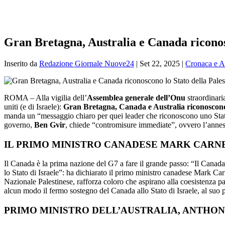
Gran Bretagna, Australia e Canada riconos
Inserito da
Redazione Giornale Nuove24
|
Set 22, 2025
|
Cronaca e At
ROMA – Alla vigilia dell’
Assemblea generale dell’Onu
straordinaria
uniti (e di Israele):
Gran Bretagna, Canada e Australia riconoscono u
manda un “messaggio chiaro per quei leader che riconoscono uno Stato p
governo,
Ben Gvir
, chiede “contromisure immediate”, ovvero l’annes
IL PRIMO MINISTRO CANADESE MARK CARN
Il Canada è la prima nazione del G7 a fare il grande passo: “Il Canada r
lo Stato di Israele”: ha dichiarato il primo ministro canadese Mark Car
Nazionale Palestinese, rafforza coloro che aspirano alla coesistenza p
alcun modo il fermo sostegno del Canada allo Stato di Israele, al suo p
PRIMO MINISTRO DELL’AUSTRALIA, ANTHO