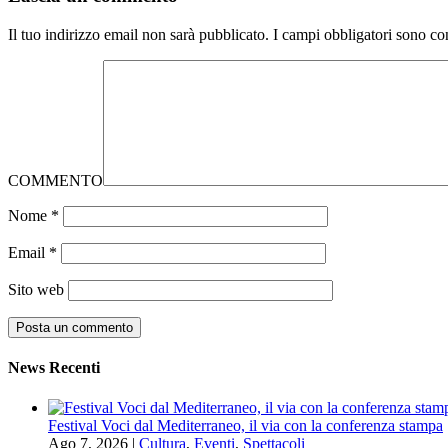
Il tuo indirizzo email non sarà pubblicato.
I campi obbligatori sono co
COMMENTO
Nome
*
Email
*
Sito web
News Recenti
Festival Voci dal Mediterraneo, il via con la conferenza stampa
Ago 7, 2026
|
Cultura
,
Eventi
,
Spettacoli