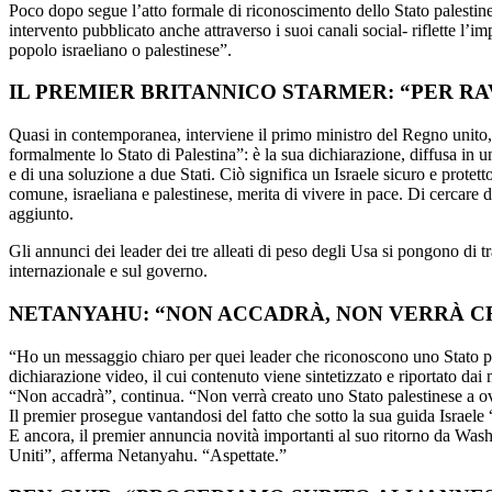
Poco dopo segue l’atto formale di riconoscimento dello Stato palestine
intervento pubblicato anche attraverso i suoi canali social- riflette l’
popolo israeliano o palestinese”.
IL PREMIER BRITANNICO STARMER: “PER RA
Quasi in contemporanea, interviene il primo ministro del Regno unito, K
formalmente lo Stato di Palestina”: è la sua dichiarazione, diffusa in u
e di una soluzione a due Stati. Ciò significa un Israele sicuro e prote
comune, israeliana e palestinese, merita di vivere in pace. Di cercare d
aggiunto.
Gli annunci dei leader dei tre alleati di peso degli Usa si pongono di 
internazionale e sul governo.
NETANYAHU: “NON ACCADRÀ, NON VERRÀ C
“Ho un messaggio chiaro per quei leader che riconoscono uno Stato pal
dichiarazione video, il cui contenuto viene sintetizzato e riportato dai 
“Non accadrà”, continua. “Non verrà creato uno Stato palestinese a o
Il premier prosegue vantandosi del fatto che sotto la sua guida Israel
E ancora, il premier annuncia novità importanti al suo ritorno da Washin
Uniti”, afferma Netanyahu. “Aspettate.”