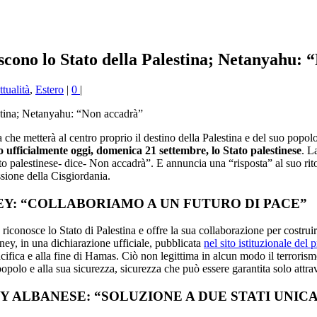
cono lo Stato della Palestina; Netanyahu: 
tualità
,
Estero
|
0
|
 che metterà al centro proprio il destino della Palestina e del suo popolo,
fficialmente oggi, domenica 21 settembre, lo Stato palestinese
.
La
alestinese- dice- Non accadrà”. E annuncia una “risposta” al suo ritorno
sione della Cisgiordania.
EY
:
“COLLABORIAMO A UN FUTURO DI PACE”
iconosce lo Stato di Palestina e offre la sua collaborazione per costruir
ney, in una dichiarazione ufficiale, pubblicata
nel sito istituzionale del 
acifica e alla fine di Hamas. Ciò non legittima in alcun modo il terrori
opolo e alla sua sicurezza, sicurezza che può essere garantita solo attra
NY ALBANESE
:
“SOLUZIONE A DUE STATI UNICA