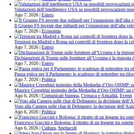
Valutazioni dell’intelligence USA su possibili provocazioni russ
Ago 7, 2026
|
Estero
Il Gruppo FS investe due miliardi per l’espansione dell’alta velo
Ago 7, 2026
|
Economia
Tensioni tra Madrid e Roma sui controlli di frontiera dopo la cri
Ago 7, 2026
|
Estero
Dichiarazioni di Trump sulle forniture all’Ucraina e la risposta 
Ago 7, 2026
|
Estero
Pausa estiva per il Parlamento: le scadenze di settembre tra rifor
Ago 7, 2026
|
Politica
Maurice Cereghini insignito della Medaglia d’Oro OHMP: un ri
Ago 6, 2026
|
Comunicati Stampa
,
Cronaca e Attualità
,
Eventi
Voto alla Camera sulle chat di Delmastro: la decisione dell’Aula
Ago 6, 2026
|
Politica
Francesco Guccini e Bologna: il ritratto di un legame tra osterie
Ago 6, 2026
|
Cultura
,
Spettacoli