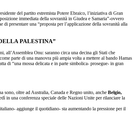
esidente del partito estremista Potere Ebraico, l’iniziativa di Gran
mposizione immediata della sovranità in Giudea e Samaria”-ovvero
e di presentare una “proposta per l’applicazione della sovranità alla
 DELLA PALESTINA”
ani, all’Assemblea Onu: saranno circa una decina gli Stati che
an- come parte di una manovra più ampia volta a mettere al bando Hamas
tratta di “una mossa delicata e in parte simbolica- prosegue- in gran
ina sono, oltre ad Australia, Canada e Regno unito, anche
Belgio,
edì in una conferenza speciale delle Nazioni Unite per rilanciare la
italiano- aggiunge il quotidiano- sta aumentando la pressione per il