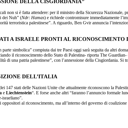
SSIONE DELLA CISGIORDANIA”
ali non si è fatta attendere: per il ministro della Sicurezza Nazionale, pr
i dei Nuh” (
Ndr: Hamas
) e richiede contromisure immediatamente l’i
rità terroristica palestinese”. A riguardo, Ben Gvir annuncia l’intenzion
EATI A ISRAELE PRONTI AL RICONOSCIMENTO
n parte simbolica” compiuta dai tre Paesi oggi sarà seguita da altri dom
unciando il riconoscimento dello Stato di Palestina- riporta The Guardi
bilità di una patria palestinese”, con l’annessione della Cisgiordania. Si 
SIZIONE DELL’ITALIA
dei 147 stati delle Nazioni Unite che attualmente riconoscono la Palest
a
e
Liechtenstein
“. E forse anche altri “faranno l’annuncio formale lun
e-israeliano”.
 oppositori al riconoscimento, ma all’interno del governo di coalizione 