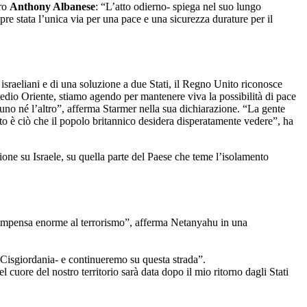
tro
Anthony Albanese
: “L’atto odierno- spiega nel suo lungo
pre stata l’unica via per una pace e una sicurezza durature per il
israeliani e di una soluzione a due Stati, il Regno Unito riconosce
n Medio Oriente, stiamo agendo per mantenere viva la possibilità di pace
’uno né l’altro”, afferma Starmer nella sua dichiarazione. “La gente
esto è ciò che il popolo britannico desidera disperatamente vedere”, ha
ione su Israele, su quella parte del Paese che teme l’isolamento
icompensa enorme al terrorismo”, afferma Netanyahu in una
n Cisgiordania- e continueremo su questa strada”.
 cuore del nostro territorio sarà data dopo il mio ritorno dagli Stati