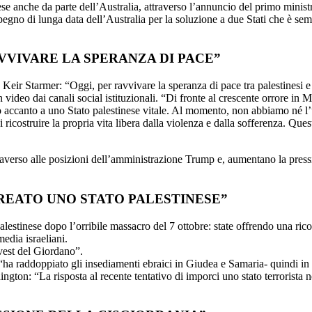
se anche da parte dell’Australia, attraverso l’annuncio del primo minis
impegno di lunga data dell’Australia per la soluzione a due Stati che è sem
VVIVARE LA SPERANZA DI PACE”
eir Starmer: “Oggi, per ravvivare la speranza di pace tra palestinesi e 
n video dai canali social istituzionali. “Di fronte al crescente orrore i
tto accanto a uno Stato palestinese vitale. Al momento, non abbiamo né l
i ricostruire la propria vita libera dalla violenza e dalla sofferenza. Qu
traverso alle posizioni dell’amministrazione Trump e, aumentano la press
REATO UNO STATO PALESTINESE”
estinese dopo l’orribile massacro del 7 ottobre: ​​state offrendo una r
media israeliani.
vest del Giordano”.
e “ha raddoppiato gli insediamenti ebraici in Giudea e Samaria- quindi i
gton: “La risposta al recente tentativo di imporci uno stato terrorista nel