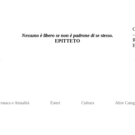
–
Nessuno è libero se non è padrone di se stesso.
R
EPITTETO
E
ronaca e Attualità
Esteri
Cultura
Altre Categ