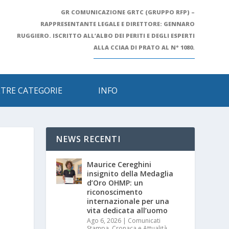
GR COMUNICAZIONE GRTC (GRUPPO RFP) –
RAPPRESENTANTE LEGALE E DIRETTORE: GENNARO
RUGGIERO. ISCRITTO ALL’ALBO DEI PERITI E DEGLI ESPERTI
ALLA CCIAA DI PRATO AL N° 1080.
LTRE CATEGORIE
INFO
NEWS RECENTI
Maurice Cereghini
insignito della Medaglia
d’Oro OHMP: un
riconoscimento
internazionale per una
vita dedicata all’uomo
Ago 6, 2026
|
Comunicati
Stampa
,
Cronaca e Attualità
,