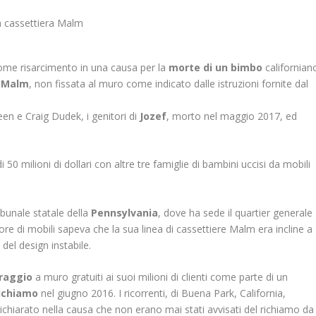
 come risarcimento in una causa per la
morte di un bimbo
californian
a
Malm
, non fissata al muro come indicato dalle istruzioni fornite dal
en e Craig Dudek, i genitori di
Jozef
, morto nel maggio 2017, ed
50 milioni di dollari con altre tre famiglie di bambini uccisi da mobili
ibunale statale della
Pennsylvania
, dove ha sede il quartier generale
re di mobili sapeva che la sua linea di cassettiere Malm era incline a
 del design instabile.
oraggio
a muro gratuiti ai suoi milioni di clienti come parte di un
ichiamo
nel giugno 2016. I ricorrenti, di Buena Park, California,
chiarato nella causa che non erano mai stati avvisati del richiamo da