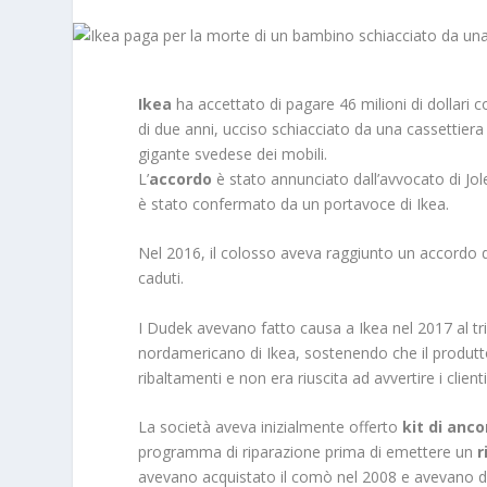
Ikea
ha accettato di pagare 46 milioni di dollari
di due anni, ucciso schiacciato da una cassettier
gigante svedese dei mobili.
L’
accordo
è stato annunciato dall’avvocato di Jole
è stato confermato da un portavoce di Ikea.
Nel 2016, il colosso aveva raggiunto un accordo di 
caduti.
I Dudek avevano fatto causa a Ikea nel 2017 al tr
nordamericano di Ikea, sostenendo che il produtto
ribaltamenti e non era riuscita ad avvertire i clienti
La società aveva inizialmente offerto
kit di anc
programma di riparazione prima di emettere un
r
avevano acquistato il comò nel 2008 e avevano di