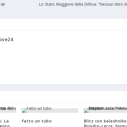
ali
Lo Stato Maggiore della Difesa: “Nessun ritiro d
uove24
i. La
Fatto un tubo
Blitz con kalashniko
mento
Brindisi-Lecce. Ferm