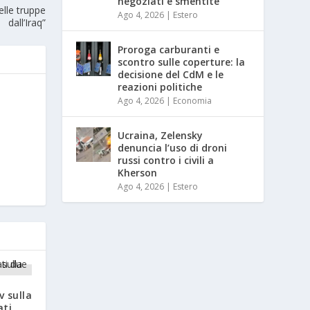
negoziati e smentite
elle truppe
Ago 4, 2026
|
Estero
dall’Iraq”
Proroga carburanti e
scontro sulle coperture: la
decisione del CdM e le
reazioni politiche
Ago 4, 2026
|
Economia
Ucraina, Zelensky
denuncia l’uso di droni
russi contro i civili a
Kherson
Ago 4, 2026
|
Estero
v sulla
ati