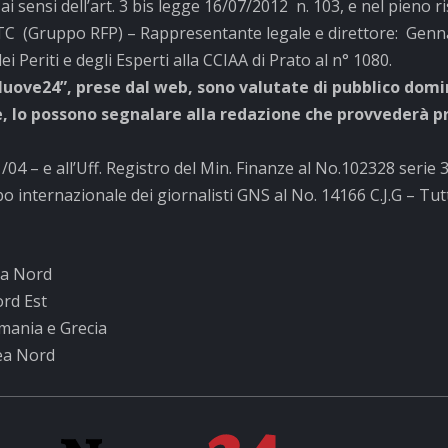
,
ai sensi dell’art. 3 bis legge 16/07/2012 n. 103, e nel pieno r
C (Gruppo RFP) – Rappresentante legale e direttore: Genn
i Periti e degli Esperti alla CCIAA di Prato al n° 1080.
Nuove24”, prese dal web, sono valutate di pubblico domini
ne, lo possono segnalare alla redazione che provvederà 
4 – e all’Uff. Registro del Min. Finanze al No.102328 serie 
 internazionale dei giornalisti GNS al No. 14166 C.J.G – Tutti i
ea Nord
ord Est
mania e Grecia
rea Nord