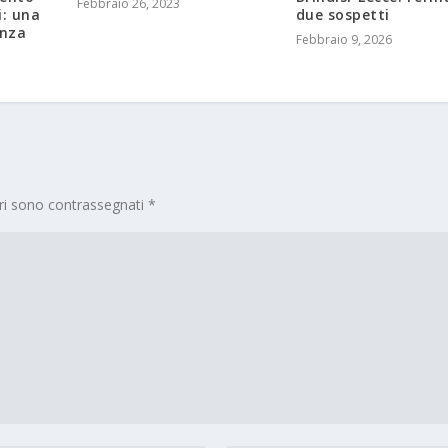
Febbraio 26, 2023
i: una
due sospetti
enza
Febbraio 9, 2026
ori sono contrassegnati
*