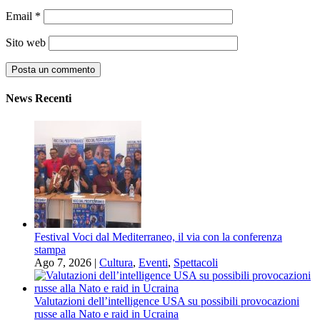
Email
*
Sito web
News Recenti
Festival Voci dal Mediterraneo, il via con la conferenza
stampa
Ago 7, 2026
|
Cultura
,
Eventi
,
Spettacoli
Valutazioni dell’intelligence USA su possibili provocazioni
russe alla Nato e raid in Ucraina