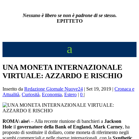
Nessuno è libero se non è padrone di se stesso.
EPITTETO
UNA MONETA INTERNAZIONALE
VIRTUALE: AZZARDO E RISCHIO
Inserito da
Redazione Giornale Nuove24
|
Set 19, 2019
|
Cronaca e
Attualità
,
Curiosità
,
Economia
,
Estero
|
0
|
ROMA\ aise\
– Alla recente riunione di banchieri a
Jackson
Hole
il
governatore della Bank of England, Mark Carney
, ha
proposto di sostituire il dollaro, come moneta di riferimento negli
scambi commerciali e nelle riserve internazionali, con la
Synthetic