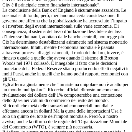
City è il principale centro finanziario internazionale”.
La conclusione della Bank of England è sicuramente azzardata. Le
sue analisi di fondo, però, meritano una certa considerazione. Il
governatore afferma che la globalizzazione ha accresciuto l’impatto
e i riverberi degli eventi internazionali sulle varie economie. Di
conseguenza, il sistema del tasso d’inflazione flessibile e dei tassi
d’interesse fluttuanti, adottato dalle banche centrali, non regge più.
Ciò ha determinato destabilizzanti asimmetrie nel sistema monetario
internazionale. Infatti, mentre l’economia mondiale è passata
attraverso processi di aggiustamenti, il ruolo del dollaro, invece, è
rimasto uguale a quello che aveva quando il sistema di Bretton
Woods nel 1971 collassò. È innegabile il fatto che le decisioni
monetarie della Federal Reserve stiano producendo effetti negativi in
molti Paesi, anche in quelli che hanno pochi rapporti economici con
gli Usa.
Egli afferma giustamente che “un sistema unipolare non è adatto per
un mondo multipolare”. Ricerche ufficiali dimostrano come una
rivalutazione del dollaro dell’1% comporterebbe una contrazione
dello 0,6% nei volumi di commercio nel resto del mondo.
Si ricordi che metà delle transazioni commerciali mondiali è
effettuata ancora in dollari! Ma la quota delle importazioni Usa è
solo un quinto del totale dell’import mondiale. Perciò, a nostro
avviso, anche la riforma delle regole dell’Organizzazione Mondiale
del Commercio (WTO), è sempre più necessaria.