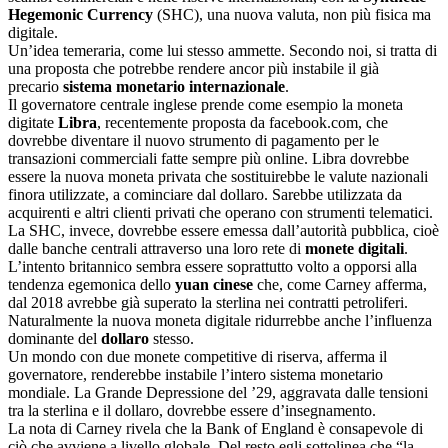
Hegemonic Currency
(SHC), una nuova valuta, non più fisica ma
digitale.
Un’idea temeraria, come lui stesso ammette. Secondo noi, si tratta di
una proposta che potrebbe rendere ancor più instabile il già
precario
sistema monetario internazionale
.
Il governatore centrale inglese prende come esempio la moneta
digitate
Libra
, recentemente proposta da facebook.com, che
dovrebbe diventare il nuovo strumento di pagamento per le
transazioni commerciali fatte sempre più online. Libra dovrebbe
essere la nuova moneta privata che sostituirebbe le valute nazionali
finora utilizzate, a cominciare dal dollaro. Sarebbe utilizzata da
acquirenti e altri clienti privati che operano con strumenti telematici.
La SHC, invece, dovrebbe essere emessa dall’autorità pubblica, cioè
dalle banche centrali attraverso una loro rete di
monete digitali
.
L’intento britannico sembra essere soprattutto volto a opporsi alla
tendenza egemonica dello
yuan cinese
che, come Carney afferma,
dal 2018 avrebbe già superato la sterlina nei contratti petroliferi.
Naturalmente la nuova moneta digitale ridurrebbe anche l’influenza
dominante del
dollaro
stesso.
Un mondo con due monete competitive di riserva, afferma il
governatore, renderebbe instabile l’intero sistema monetario
mondiale. La Grande Depressione del ’29, aggravata dalle tensioni
tra la sterlina e il dollaro, dovrebbe essere d’insegnamento.
La nota di Carney rivela che la Bank of England è consapevole di
ciò che avviene a livello globale. Del resto egli sottolinea che “la