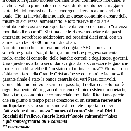
Il dollaro, in quanto moneta dominante del commercio mondiale, è
anche la valuta principale di riserva e di rifermento per la maggior
parte dei titoli emessi nei Paesi emergenti. Per circa due terzi del
totale. Ciò ha inevitabilmente indotto queste economie a creare delle
misure di sicurezza, aumentando le loro riserve in dollari e
contribuendo così a creare quello che da tempo è chiamato “carenza
mondiale di risparmi”. Si stima che le riserve monetarie dei paesi
emergenti potrebbero raddoppiare nei prossimi dieci anni, con un
aumento di ben 9.000 miliardi di dollari.
Noi riteniamo che la nuova moneta digitale SHC non sia la
soluzione giusta. Essa, di fatto, annullerebbe progressivamente il
ruolo, anche di controllo, delle banche centrali e degli stessi governi.
Una questione, affatto secondaria, riguarda la sicurezza e le garanzie
monetarie: chi sarebbe il “prestatore di ultima istanza”? Finora – e lo
abbiamo visto nella Grande Crisi anche se con ritardi e lacune – il
garante finale è stato la banca centrale dei vari Paesi coinvolti.
Come abbiamo più volte scritto in passato, il dollaro da solo non è
oggettivamente più in grado di sostenere l’intero sistema monetario,
finanziario, economico e commerciale mondiale. Riteniamo perciò
che sia giunto il tempo per la creazione di un
sistema monetario
multipolare
basato su un paniere di monete importanti e per
l’attivazione di una nuova “
moneta di conto
” simile ai
Diritti
Speciali di Prelievo
.
(mario lettieri*\paolo raimondi**\aise)
* già sottosegretario all’Economia
** economista