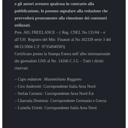
o gli autori avessero qualcosa in contrario alla
pubblicazione, lo possono segnalare alla redazione che
provvederà prontamente alla rimozione dei contenuti
utilizzati.
Pres. AIG FREELANCE – ( Reg. CNEL No.131/04 – e
all’Uff. Registro del Min. Finanze al No.102328 serie 3 del
08/11/2004 C.F. 97354940583)
Certificato presso la Stampa Estera nell’albo internazionale
dei giornalisti GNS al No. 14166 C.J.G – Tutti i diritti
riservati.
– Capo redattore: Massimiliano Ruggiero
– Ciro Andreotti: Corrispondente Italia Area Nord
– Stefan Cernetic: Corrispondente Area Nord Est
– Charoula Dontsiou: Corrispondente Germania e Grecia
– Luisella Urietti: Corrispondente Italia Area Nord