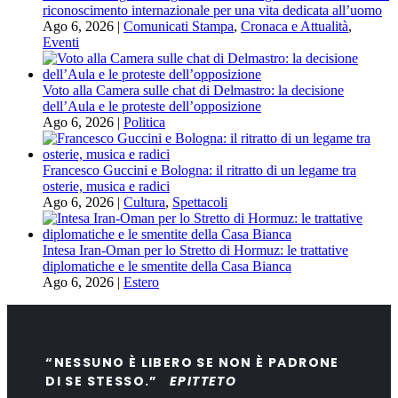
riconoscimento internazionale per una vita dedicata all’uomo
Ago 6, 2026
|
Comunicati Stampa
,
Cronaca e Attualità
,
Eventi
Voto alla Camera sulle chat di Delmastro: la decisione
dell’Aula e le proteste dell’opposizione
Ago 6, 2026
|
Politica
Francesco Guccini e Bologna: il ritratto di un legame tra
osterie, musica e radici
Ago 6, 2026
|
Cultura
,
Spettacoli
Intesa Iran-Oman per lo Stretto di Hormuz: le trattative
diplomatiche e le smentite della Casa Bianca
Ago 6, 2026
|
Estero
“NESSUNO È LIBERO SE NON È PADRONE
DI SE STESSO.”
EPITTETO