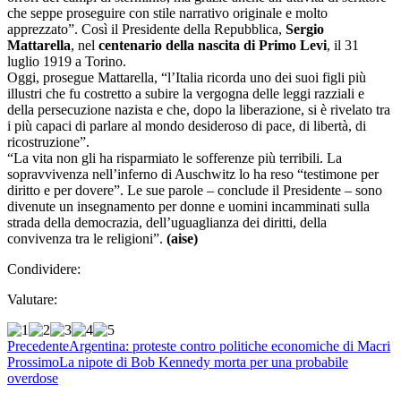
che seppe proseguire con stile narrativo originale e molto
apprezzato”.
Così il Presidente della Repubblica,
Sergio
Mattarella
, nel
centenario della nascita di Primo Levi
, il 31
luglio 1919 a Torino.
Oggi, prosegue Mattarella, “l’Italia ricorda uno dei suoi figli più
illustri che fu costretto a subire la vergogna delle leggi razziali e
della persecuzione nazista e che, dopo la liberazione, si è rivelato tra
i più capaci di parlare al mondo desideroso di pace, di libertà, di
ricostruzione”.
“La vita non gli ha risparmiato le sofferenze più terribili. La
sopravvivenza nell’inferno di Auschwitz lo ha reso “testimone per
diritto e per dovere”. Le sue parole – conclude il Presidente – sono
divenute un insegnamento per donne e uomini incamminati sulla
strada della democrazia, dell’uguaglianza dei diritti, della
convivenza tra le religioni”.
(aise)
Condividere:
Valutare:
Precedente
Argentina: proteste contro politiche economiche di Macri
Prossimo
La nipote di Bob Kennedy morta per una probabile
overdose