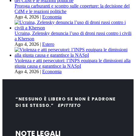
Proroga carburanti e scontro sulle coperture: la decisione del
CdM e le reazioni politiche
Ago 4, 2026
|
Economia
Ucraina, Zelensky denuncia l’uso di droni russi contro i civili
a Kherson
Ago 4, 2026
|
Estero
Violenza e atti persecutori: l’INPS equipara le dimissioni alla
giusta causa e garantisce la NASpI
Ago 4, 2026
|
Economia
“NESSUNO È LIBERO SE NON È PADRONE
DI SE STESSO.”
EPITTETO
NOTE LEGALI