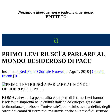
Nessuno è libero se non è padrone di se stesso.
EPITTETO
PRIMO LEVI RIUSCÌ A PARLARE AL
MONDO DESIDEROSO DI PACE
Inserito da
Redazione Giornale Nuove24
|
Ago 1, 2019
|
Cultura
,
Eventi
|
0
|
ROMA\ aise\
– “La personalità e le opere di
Primo Levi
hanno
lasciato un’impronta nella cultura italiana ed europea grazie alla
testimonianza preziosa e “universale”, come lui stesso la definì, degli
orrori dei campi di sterminio, ma grazie anche all’attività di scrittore