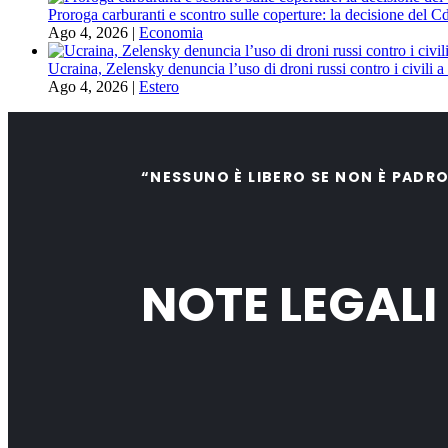
Proroga carburanti e scontro sulle coperture: la decisione del C
Ago 4, 2026
|
Economia
Ucraina, Zelensky denuncia l’uso di droni russi contro i civili 
Ago 4, 2026
|
Estero
“NESSUNO È LIBERO SE NON È PADR
NOTE LEGALI