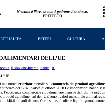
G
R
Nessuno è libero se non è padrone di se stesso.
R
A.
EPITTETO
E
 ATTUALITÀ
ESTERI
CULTURA
A
OALIMENTARI DELL’UE
nomia
,
Redazione-Interno
,
Salute
|
0
|
gi una nuova
relazione mensile
sul
commercio dei prodotti agroalime
a superato del 12% il valore di ottobre 2018.
Le importazioni hanno segu
a, l’eccedenza commerciale agroalimentare mensile dell’UE ha raggiun
ei prodotti agroalimentari dell’UE sono i valori mensili più alti mai re
 i 148,6 miliardi di euro. Carni suine, alcolici e liquori, grano, cotone,