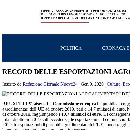
LIBERA RASSEGNA STAMPA NON PERIODICA, AI SENSI
DELL’ART. 3 BIS LEGGE 16/07/2012 N. 103, E NEL PIENO
RISPETTO DELL’ART. 21 DELLA COSTITUZIONE ITALIAN
POLITICA
CRONACA E
RECORD DELLE ESPORTAZIONI AGR
Inserito da
Redazione Giornale Nuove24
|
Gen 9, 2020
|
Cultura
,
Eco
BRUXELLES\ aise\ –
La
Commissione europea
ha pubblicato og
agroalimentari dell’UE ad ottobre 2019, pari a 14,7 miliardi di euro, h
di ottobre 2018, raggiungendo i
10,7 miliardi di euro
. Di conseguenz
I dati di ottobre 2019 sull’eccedenza, le esportazioni e il commercio d
2019, le esportazioni di prodotti agroalimentari dell’UE hanno raggiunto
hanno registrato un aumento annuo importante.