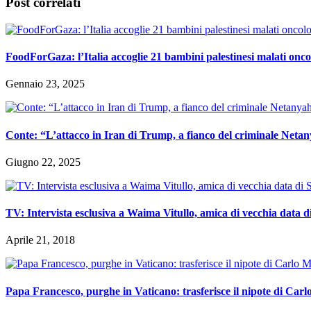
Post correlati
FoodForGaza: l’Italia accoglie 21 bambini palestinesi malati onco
Gennaio 23, 2025
Conte: “L’attacco in Iran di Trump, a fianco del criminale Netan
Giugno 22, 2025
TV: Intervista esclusiva a Waima Vitullo, amica di vecchia dat
Aprile 21, 2018
Papa Francesco, purghe in Vaticano: trasferisce il nipote di Car