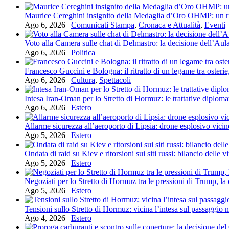
Maurice Cereghini insignito della Medaglia d’Oro OHMP: un ri
Ago 6, 2026
|
Comunicati Stampa
,
Cronaca e Attualità
,
Eventi
Voto alla Camera sulle chat di Delmastro: la decisione dell’Aula
Ago 6, 2026
|
Politica
Francesco Guccini e Bologna: il ritratto di un legame tra osterie
Ago 6, 2026
|
Cultura
,
Spettacoli
Intesa Iran-Oman per lo Stretto di Hormuz: le trattative diploma
Ago 6, 2026
|
Estero
Allarme sicurezza all’aeroporto di Lipsia: drone esplosivo vicin
Ago 5, 2026
|
Estero
Ondata di raid su Kiev e ritorsioni sui siti russi: bilancio delle 
Ago 5, 2026
|
Estero
Negoziati per lo Stretto di Hormuz tra le pressioni di Trump, la 
Ago 5, 2026
|
Estero
Tensioni sullo Stretto di Hormuz: vicina l’intesa sul passaggio n
Ago 4, 2026
|
Estero