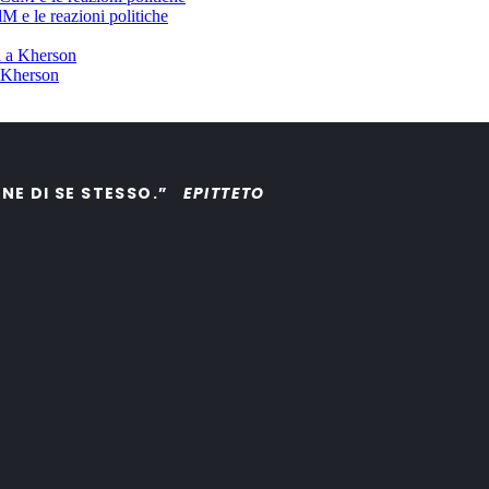
dM e le reazioni politiche
a Kherson
ONE DI SE STESSO.”
EPITTETO