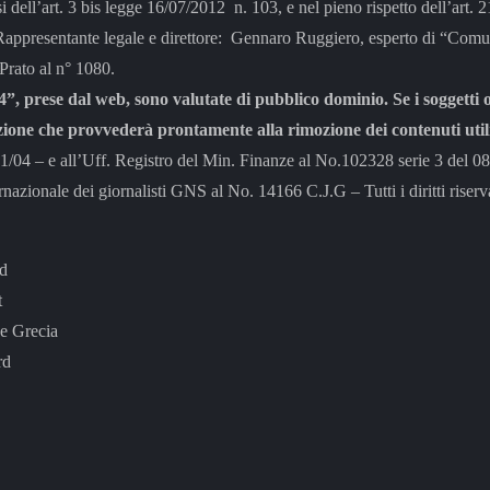
si dell’art. 3 bis legge 16/07/2012 n. 103, e nel pieno rispetto dell’art.
tante legale e direttore: Gennaro Ruggiero, esperto di “Comunic
 Prato al n° 1080.
”, prese dal web, sono valutate di pubblico dominio. Se i soggetti o
zione che provvederà prontamente alla rimozione dei contenuti utili
– e all’Uff. Registro del Min. Finanze al No.102328 serie 3 del 0
rnazionale dei giornalisti GNS al No. 14166 C.J.G – Tutti i diritti riserva
rd
t
e Grecia
rd