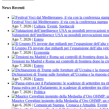
News Recenti
Festival Voci dal Mediterraneo, il via con la conferenza stampa
Ago 7, 2026
|
Cultura
,
Eventi
,
Spettacoli
Valutazioni dell’intelligence USA su possibili provocazioni russ
Ago 7, 2026
|
Estero
Il Gruppo FS investe due miliardi per l’espansione dell’alta velo
Ago 7, 2026
|
Economia
Tensioni tra Madrid e Roma sui controlli di frontiera dopo la cri
Ago 7, 2026
|
Estero
Dichiarazioni di Trump sulle forniture all’Ucraina e la risposta 
Ago 7, 2026
|
Estero
Pausa estiva per il Parlamento: le scadenze di settembre tra rifor
Ago 7, 2026
|
Politica
Maurice Cereghini insignito della Medaglia d’Oro OHMP: un ri
Ago 6, 2026
|
Comunicati Stampa
,
Cronaca e Attualità
,
Eventi