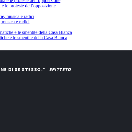
 e le proteste dell’opposizione
, musica e radici
tiche e le smentite della Casa Bianca
ONE DI SE STESSO.”
EPITTETO