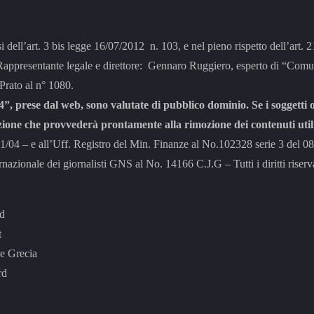
si dell’art. 3 bis legge 16/07/2012 n. 103, e nel pieno rispetto dell’art.
tante legale e direttore: Gennaro Ruggiero, esperto di “Comunic
 Prato al n° 1080.
”, prese dal web, sono valutate di pubblico dominio. Se i soggetti o
zione che provvederà prontamente alla rimozione dei contenuti utili
– e all’Uff. Registro del Min. Finanze al No.102328 serie 3 del 0
rnazionale dei giornalisti GNS al No. 14166 C.J.G – Tutti i diritti riserva
rd
t
e Grecia
rd