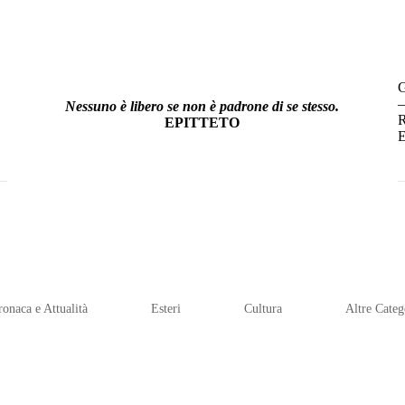
–
Nessuno è libero se non è padrone di se stesso.
R
EPITTETO
E
ronaca e Attualità
Esteri
Cultura
Altre Categ