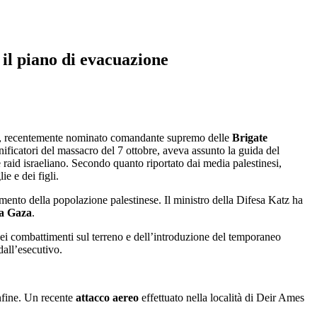
 il piano di evacuazione
, recentemente nominato comandante supremo delle
Brigate
nificatori del massacro del 7 ottobre, aveva assunto la guida del
 raid israeliano. Secondo quanto riportato dai media palestinesi,
e e dei figli.
amento della popolazione palestinese. Il ministro della Difesa Katz ha
da Gaza
.
 dei combattimenti sul terreno e dell’introduzione del temporaneo
dall’esecutivo.
onfine. Un recente
attacco aereo
effettuato nella località di Deir Ames