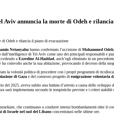
l Aviv annuncia la morte di Odeh e rilancia
jamin Netanyahu
hanno confermato l’uccisione di
Mohammed Odeh
 dall’intelligence di Tel Aviv come uno dei principali responsabili e pia
succedendo a
Ezzedine Al-Haddad
, anch’egli eliminato in un precedente
e ha coinvolto anche la sua abitazione, provocando il decesso della mogli
ermato la volontà politica di procedere con i propri programmi di ricolloc
olazione di Gaza
e del connesso progetto di
emigrazione volontaria 
inizio del 2025, aveva subito una battuta d’arresto a causa dello sviluppo
ura sarà implementata secondo le tempistiche previste e i criteri stabiliti 
sa israeliane, che continuano a condurre intensi bombardamenti oltre il c
i di Israele nel sud del Libano
concentratasi nelle ultime ore.