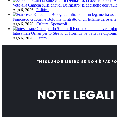
Voto alla Camera sulle chat di Delmastro: la decisione dell’Aula
Ago 6, 2026
|
Politica
Francesco Guccini e Bologna: il ritratto di un legame tra osterie
Ago 6, 2026
|
Cultura
,
Spettacoli
Intesa Iran-Oman per lo Stretto di Hormuz: le trattative diploma
Ago 6, 2026
|
Estero
“NESSUNO È LIBERO SE NON È PADR
NOTE LEGALI