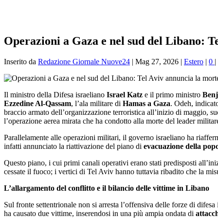
Operazioni a Gaza e nel sud del Libano: Te
Inserito da
Redazione Giornale Nuove24
|
Mag 27, 2026
|
Estero
|
0
|
Il ministro della Difesa israeliano
Israel Katz
e il primo ministro
Ben
Ezzedine Al-Qassam
, l’ala militare di
Hamas a Gaza
. Odeh, indicato
braccio armato dell’organizzazione terroristica all’inizio di maggio, 
l’operazione aerea mirata che ha condotto alla morte del leader militar
Parallelamente alle operazioni militari, il governo israeliano ha riaff
infatti annunciato la riattivazione del piano di
evacuazione della pop
Questo piano, i cui primi canali operativi erano stati predisposti all’
cessate il fuoco; i vertici di Tel Aviv hanno tuttavia ribadito che la mis
L’allargamento del conflitto e il bilancio delle vittime in Libano
Sul fronte settentrionale non si arresta l’offensiva delle forze di dife
ha causato due vittime, inserendosi in una più ampia ondata di
attacch