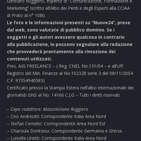
Gennaro Ruggiero, esperto di “Comunicazione, Formazione e
Marketing” iscritto all’Albo dei Periti e degli Esperti alla CCIAA
di Prato al n° 1080.
Le foto e le informazioni presenti su “Nuove24”, prese
dal web, sono valutate di pubblico dominio. Se i
soggetti o gli autori avessero qualcosa in contrario
alla pubblicazione, lo possono segnalare alla redazione
che provvederà prontamente alla rimozione dei
contenuti utilizzati.
Pres. AIG FREELANCE – ( Reg. CNEL No.131/04 – e all’Uff.
Registro del Min. Finanze al No.102328 serie 3 del 08/11/2004
C.F. 97354940583)
Certificato presso la Stampa Estera nell’albo internazionale dei
giornalisti GNS al No. 14166 C.J.G – Tutti i diritti riservati.
– Capo redattore: Massimiliano Ruggiero
– Ciro Andreotti: Corrispondente Italia Area Nord
– Stefan Cernetic: Corrispondente Area Nord Est
– Charoula Dontsiou: Corrispondente Germania e Grecia
– Luisella Urietti: Corrispondente Italia Area Nord