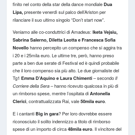
finito nel conto della star della dance mondiale
Dua
Lipa,
presente venerdì sul palco dell’Ariston per
rilanciare il suo ultimo singolo “Don’t start now”.
Veniamo alle co-conduttrici di Amadeus:
lketa Vejsiu,
Sabrina Salerno, Diletta Leotta e Francesca Sofia
Novello
hanno percepito un compenso che si aggira tra
i 20 e i 25mila euro. Le ultime tre, però, hanno preso
parte a ben due serate di Festival ed è quindi probabile
che il loro compenso sia più alto. Le due giornaliste del
Tg1
Emma D’Aquino e Laura Chimenti
– secondo
Il
Corriere della Sera
– hanno ricevuto qualcosa in più di
un rimborso spese, mentre l’ospitata di
Antonella
Clerici
, contrattualizzata Rai, vale
50mila euro
.
E i cantanti
Big in gara
? Per loro dovrebbe essere
riconosciuto il solito indennizzo a titolo di rimborso
spese di un importo di circa
48mila euro
. Il vincitore del