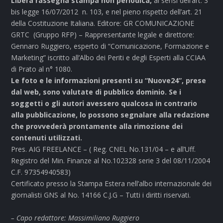
Libera rassegna stampa non periodica,
ai sensi dell’art. 3
bis legge 16/07/2012 n. 103, e nel pieno rispetto dell’art. 21
della Costituzione Italiana. Editore: GR COMUNICAZIONE
GRTC (Gruppo RFP) – Rappresentante legale e direttore:
Gennaro Ruggiero, esperto di “Comunicazione, Formazione e
Marketing” iscritto all’Albo dei Periti e degli Esperti alla CCIAA
di Prato al n° 1080.
Le foto e le informazioni presenti su “Nuove24”, prese
dal web, sono valutate di pubblico dominio. Se i
soggetti o gli autori avessero qualcosa in contrario
alla pubblicazione, lo possono segnalare alla redazione
che provvederà prontamente alla rimozione dei
contenuti utilizzati.
Pres. AIG FREELANCE – ( Reg. CNEL No.131/04 – e all’Uff.
Registro del Min. Finanze al No.102328 serie 3 del 08/11/2004
C.F. 97354940583)
Certificato presso la Stampa Estera nell’albo internazionale dei
giornalisti GNS al No. 14166 C.J.G – Tutti i diritti riservati.
– Capo redattore: Massimiliano Ruggiero