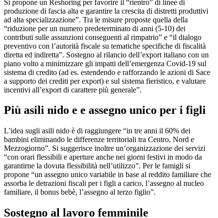
Si propone un Reshoring per favorire il “rientro” di linee di
produzione di fascia alta e garantire la crescita di distretti produttivi
ad alta specializzazione”. Tra le misure proposte quella della
“riduzione per un numero predeterminato di anni (5-10) dei
contributi sulle assunzioni conseguenti al rimpatrio” e “il dialogo
preventivo con l’autorità fiscale su tematiche specifiche di fiscalità
diretta ed indiretta”. Sostegno al rilancio dell’export italiano con un
piano volto a minimizzare gli impatti dell’emergenza Covid-19 sul
sistema di credito (ad es. estendendo e rafforzando le azioni di Sace
a supporto dei crediti per export) e sul sistema fieristico, e valutare
incentivi all’export di carattere più generale”.
Più asili nido e e assegno unico per i figli
L’idea sugli asili nido è di raggiungere “in tre anni il 60% dei
bambini eliminando le differenze territoriali tra Centro, Nord e
Mezzogiorno”. Si suggerisce inoltre un’organizzazione dei servizi
“con orari flessibili e aperture anche nei giorni festivi in modo da
garantirne la dovuta flessibilità nell’utilizzo”. Per le famigli si
propone “un assegno unico variabile in base al reddito familiare che
assorba le detrazioni fiscali per i figli a carico, l’assegno al nucleo
familiare, il bonus bebè, l’assegno al terzo figlio”.
Sostegno al lavoro femminile