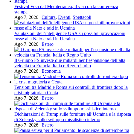
Festival Voci dal Mediterraneo, il via con la conferenza
stampa
Ago 7, 2026
|
Cultura
,
Eventi
,
Spettacoli
Valutazioni dell’intelligence USA su possibili provocazioni
russe alla Nato e raid in Ucraina
Ago 7, 2026
|
Estero
Il Gruppo FS investe due miliardi per l’espansione dell’alta
velocità tra Francia, Italia e Regno Unito
Ago 7, 2026
|
Economia
Tensioni tra Madrid e Roma sui controlli di frontiera dopo la
crisi migratoria a Ceuta
Ago 7, 2026
|
Estero
Dichiarazioni di Trump sulle forniture all’Ucraina e la risposta
di Zelensky sullo sviluppo missilistico interno
Ago 7, 2026
|
Estero