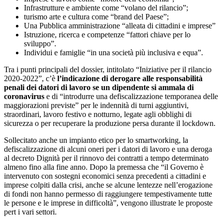
Infrastrutture e ambiente come “volano del rilancio”;
turismo arte e cultura come “brand del Paese”;
Una Pubblica amministrazione “alleata di cittadini e imprese”
Istruzione, ricerca e competenze “fattori chiave per lo
sviluppo”.
Individui e famiglie “in una società più inclusiva e equa”.
Tra i punti principali del dossier, intitolato “Iniziative per il rilancio
2020-2022”, c’è
l’indicazione di derogare alle responsabilità
penali dei datori di lavoro se un dipendente si ammala di
coronavirus
e di “introdurre una defiscalizzazione temporanea delle
maggiorazioni previste” per le indennità di turni aggiuntivi,
straordinari, lavoro festivo e notturno, legate agli obblighi di
sicurezza o per recuperare la produzione persa durante il lockdown.
Sollecitato anche un impianto etico per lo smartworking, la
defiscalizzazione di alcuni oneri per i datori di lavoro e una deroga
al decreto Dignità per il rinnovo dei contratti a tempo determinato
almeno fino alla fine anno. Dopo la premessa che “il Governo è
intervenuto con sostegni economici senza precedenti a cittadini e
imprese colpiti dalla crisi, anche se alcune lentezze nell’erogazione
di fondi non hanno permesso di raggiungere tempestivamente tutte
le persone e le imprese in difficoltà”, vengono illustrate le proposte
pert i vari settori.