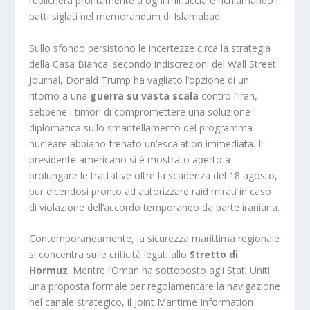
replicherà prontamente a ogni minaccia e richiamando i
patti siglati nel memorandum di Islamabad.
Sullo sfondo persistono le incertezze circa la strategia
della Casa Bianca: secondo indiscrezioni del
Wall Street
Journal
, Donald Trump ha vagliato l’opzione di un
ritorno a una
guerra su vasta scala
contro l’Iran,
sebbene i timori di compromettere una soluzione
diplomatica sullo smantellamento del programma
nucleare abbiano frenato un’escalation immediata. Il
presidente americano si è mostrato aperto a
prolungare le trattative oltre la scadenza del 18 agosto,
pur dicendosi pronto ad autorizzare raid mirati in caso
di violazione dell’accordo temporaneo da parte iraniana.
Contemporaneamente, la sicurezza marittima regionale
si concentra sulle criticità legati allo
Stretto di
Hormuz
. Mentre l’Oman ha sottoposto agli Stati Uniti
una proposta formale per regolamentare la navigazione
nel canale strategico, il Joint Maritime Information