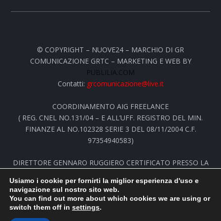
© COPYRIGHT – NUOVE24 – MARCHIO DI GR
COMUNICAZIONE GRTC – MARKETING E WEB BY
PUBLILIA.COM
Contatti:
grcomunicazione@live.it
COORDINAMENTO AIG FREELANCE
( REG. CNEL NO.131/04 – E ALL’UFF. REGISTRO DEL MIN.
FINANZE AL NO.102328 SERIE 3 DEL 08/11/2004 C.F.
97354940583)
DIRETTORE GENNARO RUGGIERO CERTIFICATO PRESSO LA
STAMPA ESTERA
Usiamo i cookie per fornirti la miglior esperienza d'uso e
NELL’ALBO INTERNAZIONALE DEI GIORNALISTI GNS AL NO.
navigazione sul nostro sito web.
14166 C.J.G
You can find out more about which cookies we are using or
switch them off in
settings
.