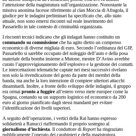
l’attenzione della magistratura sull’organizzazione. Nonostante la
missiva anonima facesse riferimento al clan Moccia di Afragola, il
giudice per le indagini preliminari ha specificato che, allo stato
attuale, non sono emersi riscontri sul reale inserimento del
Passariello in tale contesto di criminalità organizzata.
I riscontri tecnici indicano che gli indagati hanno costituito un
commando su commissione
che ha agito dietro un compenso
economico di diverse migliaia di euro. Secondo l’ordinanza del GIP,
Passariello si sarebbe occupato del noleggio dell’auto e della posa
materiale della bomba insieme a Mutone, mentre D’Avino avrebbe
curato l’approvvigionamento dell’esplosivo e la gestione dei contatti.
Le intercettazioni telematiche captate nei mesi successivi rivelano
non solo la rivendicazione del gesto da parte dei membri della
banda, ma anche la loro intenzione di compiere ulteriori attacchi
dinamitardi. Inoltre, a fronte dello sviluppo delle indagini, il gruppo
era ormai
pronto a fuggire
all’estero verso mete europee come la
Spagna, contando su un supporto logistico ed economico da 200
euro al giorno pianificato dagli stessi mandanti per evitare
l’identificazione dei livelli superiori.
A seguito dell’operazione, i vertici della Rai hanno espresso
solidarietà a Ranucci riaffermando il proprio sostegno al
giornalismo d’inchiesta
. Il conduttore di
Report
ha ringraziato
pubblicamente l’operato dei carabinieri e della magistratura,