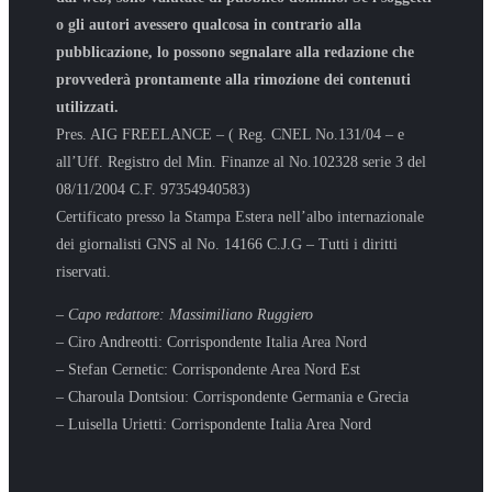
o gli autori avessero qualcosa in contrario alla
pubblicazione, lo possono segnalare alla redazione che
provvederà prontamente alla rimozione dei contenuti
utilizzati.
Pres. AIG FREELANCE – ( Reg. CNEL No.131/04 – e
all’Uff. Registro del Min. Finanze al No.102328 serie 3 del
08/11/2004 C.F. 97354940583)
Certificato presso la Stampa Estera nell’albo internazionale
dei giornalisti GNS al No. 14166 C.J.G – Tutti i diritti
riservati.
– Capo redattore: Massimiliano Ruggiero
– Ciro Andreotti: Corrispondente Italia Area Nord
– Stefan Cernetic: Corrispondente Area Nord Est
– Charoula Dontsiou: Corrispondente Germania e Grecia
– Luisella Urietti: Corrispondente Italia Area Nord