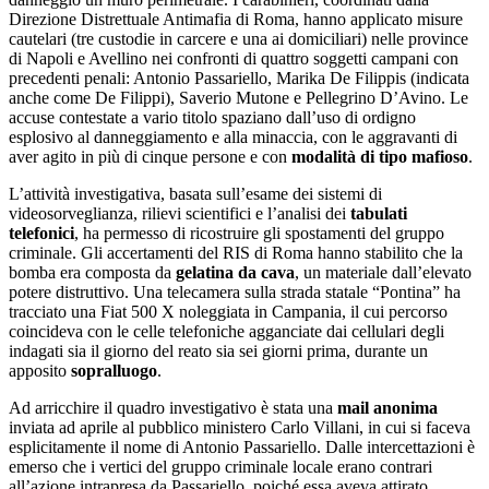
Direzione Distrettuale Antimafia di Roma, hanno applicato misure
cautelari (tre custodie in carcere e una ai domiciliari) nelle province
di Napoli e Avellino nei confronti di quattro soggetti campani con
precedenti penali: Antonio Passariello, Marika De Filippis (indicata
anche come De Filippi), Saverio Mutone e Pellegrino D’Avino. Le
accuse contestate a vario titolo spaziano dall’uso di ordigno
esplosivo al danneggiamento e alla minaccia, con le aggravanti di
aver agito in più di cinque persone e con
modalità di tipo mafioso
.
L’attività investigativa, basata sull’esame dei sistemi di
videosorveglianza, rilievi scientifici e l’analisi dei
tabulati
telefonici
, ha permesso di ricostruire gli spostamenti del gruppo
criminale. Gli accertamenti del RIS di Roma hanno stabilito che la
bomba era composta da
gelatina da cava
, un materiale dall’elevato
potere distruttivo. Una telecamera sulla strada statale “Pontina” ha
tracciato una Fiat 500 X noleggiata in Campania, il cui percorso
coincideva con le celle telefoniche agganciate dai cellulari degli
indagati sia il giorno del reato sia sei giorni prima, durante un
apposito
sopralluogo
.
Ad arricchire il quadro investigativo è stata una
mail anonima
inviata ad aprile al pubblico ministero Carlo Villani, in cui si faceva
esplicitamente il nome di Antonio Passariello. Dalle intercettazioni è
emerso che i vertici del gruppo criminale locale erano contrari
all’azione intrapresa da Passariello, poiché essa aveva attirato