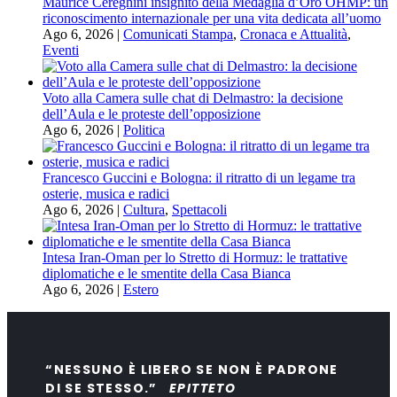
Maurice Cereghini insignito della Medaglia d’Oro OHMP: un
riconoscimento internazionale per una vita dedicata all’uomo
Ago 6, 2026
|
Comunicati Stampa
,
Cronaca e Attualità
,
Eventi
Voto alla Camera sulle chat di Delmastro: la decisione
dell’Aula e le proteste dell’opposizione
Ago 6, 2026
|
Politica
Francesco Guccini e Bologna: il ritratto di un legame tra
osterie, musica e radici
Ago 6, 2026
|
Cultura
,
Spettacoli
Intesa Iran-Oman per lo Stretto di Hormuz: le trattative
diplomatiche e le smentite della Casa Bianca
Ago 6, 2026
|
Estero
“NESSUNO È LIBERO SE NON È PADRONE
DI SE STESSO.”
EPITTETO