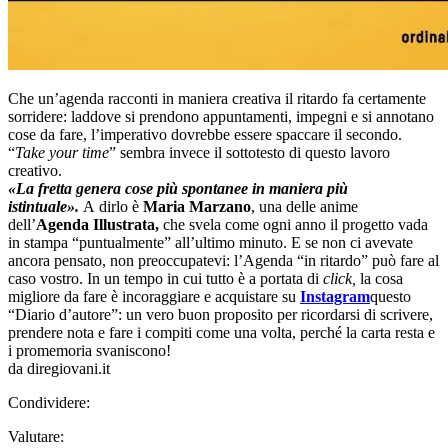
Che un’agenda racconti in maniera creativa il ritardo fa certamente
sorridere: laddove si prendono appuntamenti, impegni e si annotano
cose da fare, l’imperativo dovrebbe essere spaccare il secondo.
“
Take your time
” sembra invece il sottotesto di questo lavoro
creativo.
«La fretta genera cose più spontanee in maniera più
istintuale».
A dirlo è
Maria Marzano
, una delle anime
dell’
Agenda Illustrata,
che svela come ogni anno il progetto vada
in stampa “puntualmente” all’ultimo minuto. E se non ci avevate
ancora pensato, non preoccupatevi: l’Agenda “in ritardo” può fare al
caso vostro. In un tempo in cui tutto è a portata di
click,
la cosa
migliore da fare è incoraggiare e acquistare su
Instagram
questo
“Diario d’autore”: un vero buon proposito per ricordarsi di scrivere,
prendere nota e fare i compiti come una volta, perché la carta resta e
i promemoria svaniscono!
da diregiovani.it
Condividere:
Valutare: