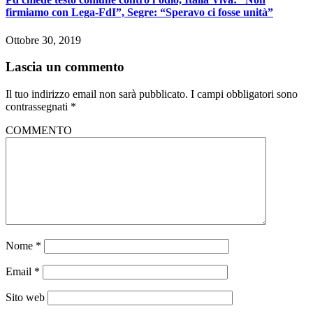
firmiamo con Lega-FdI”, Segre: “Speravo ci fosse unità”
Ottobre 30, 2019
Lascia un commento
Il tuo indirizzo email non sarà pubblicato.
I campi obbligatori sono
contrassegnati
*
COMMENTO
Nome
*
Email
*
Sito web