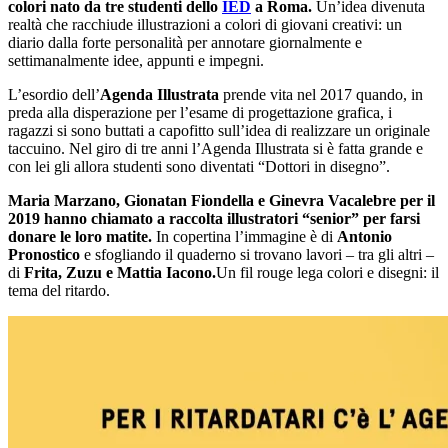
colori nato da tre studenti dello
IED
a Roma.
Un’idea divenuta
realtà che racchiude illustrazioni a colori di giovani creativi: un
diario dalla forte personalità per annotare giornalmente e
settimanalmente idee, appunti e impegni.
L’esordio dell’
Agenda Illustrata
prende vita nel 2017 quando, in
preda alla disperazione per l’esame di progettazione grafica, i
ragazzi si sono buttati a capofitto sull’idea di realizzare un originale
taccuino. Nel giro di tre anni l’Agenda Illustrata si è fatta grande e
con lei gli allora studenti sono diventati “Dottori in disegno”.
Maria Marzano, Gionatan Fiondella e Ginevra Vacalebre
per il
2019 hanno chiamato a raccolta illustratori “senior” per farsi
donare le loro matite.
In copertina l’immagine è di
Antonio
Pronostico
e sfogliando il quaderno si trovano lavori – tra gli altri –
di
Frita, Zuzu e Mattia Iacono.
Un fil rouge lega colori e disegni: il
tema del ritardo.