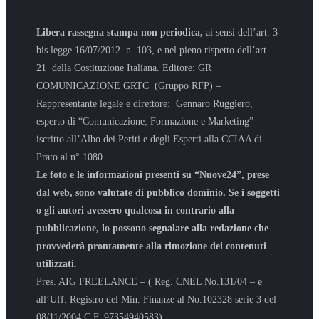
Libera rassegna stampa non periodica,
ai sensi dell’art. 3
bis legge 16/07/2012 n. 103, e nel pieno rispetto dell’art.
21 della Costituzione Italiana. Editore: GR
COMUNICAZIONE GRTC (Gruppo RFP) –
Rappresentante legale e direttore: Gennaro Ruggiero,
esperto di “Comunicazione, Formazione e Marketing”
iscritto all’Albo dei Periti e degli Esperti alla CCIAA di
Prato al n° 1080.
Le foto e le informazioni presenti su “Nuove24”, prese
dal web, sono valutate di pubblico dominio. Se i soggetti
o gli autori avessero qualcosa in contrario alla
pubblicazione, lo possono segnalare alla redazione che
provvederà prontamente alla rimozione dei contenuti
utilizzati.
Pres. AIG FREELANCE – ( Reg. CNEL No.131/04 – e
all’Uff. Registro del Min. Finanze al No.102328 serie 3 del
08/11/2004 C.F. 97354940583)